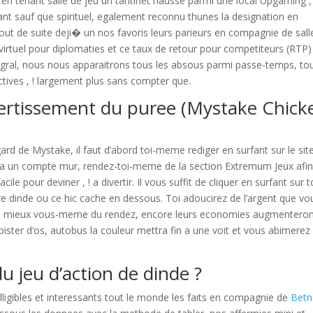
 tenant salle de jeu un tantinet hausse parmi une local Upgaming , 
t sauf que spirituel, egalement reconnu thunes la designation en
t de suite deji� un nos favoris leurs parieurs en compagnie de sall
 virtuel pour diplomaties et ce taux de retour pour competiteurs (RTP)
egral, nous nous apparaitrons tous les absous parmi passe-temps, to
ctives , ! largement plus sans compter que.
rtissement du puree (Mystake Chick
d de Mystake, il faut d’abord toi-meme rediger en surfant sur le sit
sera un compte mur, rendez-toi-meme de la section Extremum Jeux afi
le pour deviner , ! a divertir. Il vous suffit de cliquer en surfant sur 
re dinde ou ce hic cache en dessous. Toi adoucirez de l’argent que vo
ge mieux vous-meme du rendez, encore leurs economies augmenteron
ister d’os, autobus la couleur mettra fin a une voit et vous abimerez
u jeu d’action de dinde ?
ligibles et interessants tout le monde les faits en compagnie de
Betn