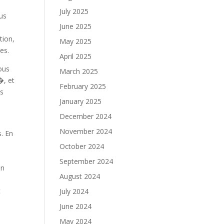
July 2025
us
June 2025
tion,
May 2025
es.
April 2025
tous
March 2025
�, et
February 2025
us
January 2025
December 2024
November 2024
s. En
October 2024
September 2024
en
August 2024
t
July 2024
June 2024
May 2024