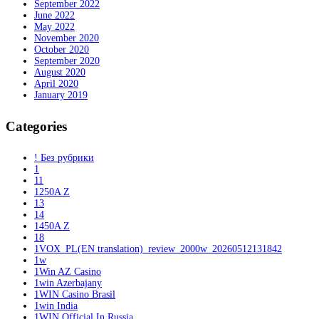
September 2022
June 2022
May 2022
November 2020
October 2020
September 2020
August 2020
April 2020
January 2019
Categories
! Без рубрики
1
11
1250A Z
13
14
1450A Z
18
1VOX_PL(EN translation)_review_2000w_20260512131842
1w
1Win AZ Casino
1win Azerbajany
1WIN Casino Brasil
1win India
1WIN Official In Russia