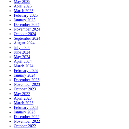
May 2025
April 2025
March 2025
February 2025
January 2025
December 2024
November 2024
October 2024
September 2024
August 2024
July 2024
June 2024
May 2024
April 2024
March 2024
February 2024
January 2024
December 2023
November 2023
October 2023
May 2023
April 2023
March 2023
February 2023
January 2023
December 2022
November 2022
October 2022