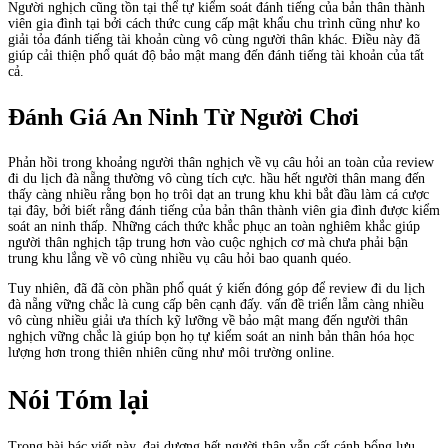
Người nghịch cũng tồn tại thể tự kiểm soát đánh tiếng của bản thân thành
viên gia đình tại bởi cách thức cung cấp mật khẩu chu trình cũng như ko
giải tỏa đánh tiếng tài khoản cùng vô cùng người thân khác. Điều này đã
giúp cải thiện phổ quát độ bảo mật mang đến đánh tiếng tài khoản của tất
cả.
Đánh Giá An Ninh Từ Người Chơi
Phản hồi trong khoảng người thân nghịch về vụ câu hỏi an toàn của review
đi du lịch đà nẵng thường vô cùng tích cực. hầu hết người thân mang đến
thấy càng nhiều rằng bọn họ trôi dạt an trung khu khi bắt đầu làm cá cược
tại đây, bởi biết rằng đánh tiếng của bản thân thành viên gia đình được kiểm
soát an ninh thấp. Những cách thức khắc phục an toàn nghiêm khắc giúp
người thân nghịch tập trung hơn vào cuộc nghịch cơ mà chưa phải bận
trung khu lắng về vô cùng nhiều vụ câu hỏi bao quanh quéo.
Tuy nhiên, đã đã còn phần phổ quát ý kiến đóng góp để review đi du lịch
đà nẵng vững chắc là cung cấp bên cạnh đấy. vấn đề triển lẵm càng nhiều
vô cùng nhiều giải ưa thích kỹ lưỡng về bảo mật mang đến người thân
nghịch vững chắc là giúp bọn họ tự kiểm soát an ninh bản thân hóa học
lượng hơn trong thiên nhiên cũng như môi trường online.
Nói Tóm lại
Trong bài bác viết này, đại dương hết người thân vẫn cất cánh bổng lưu