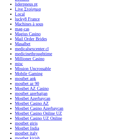
liderpneus.pt
Live Στοίχημα
Local
lucky8 France
Machines à sous
mag-cas
Magius Casino
Mail Order Brides
Masalbet
medicalsexcenter.cl
medicinethroughtime
Millioner Casino
misc
Mission Uncrossable
Mobile Gaming
mostbet apk
mostbet az 90
Mostbet AZ Casino
mostbet azerbaijan
Mostbet Azerbaycan
Mostbet Casino AZ
Mostbet Casino Azerbaycan
Mostbet Casino Online UZ
Mostbet Casino UZ Online
mostbet giriş
Mostbet India
mostbet italy
mostbet kirish