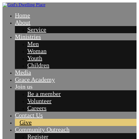
Home
About
Service
Ministries
Men
Woman
Youth
Children
Media
Grace Academy
Join us
Be a member
Volunteer
Careers
Contact Us
Give
Community Outreach
Register