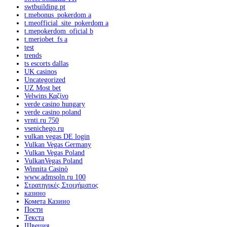
swtbuilding.pt
t.mebonus_pokerdom a
t.meofficial_site_pokerdom a
t.mepokerdom_oficial b
t.meriobet_fs a
test
trends
ts escorts dallas
UK casinos
Uncategorized
UZ Most bet
Velwins Καζίνο
verde casino hungary
verde casino poland
vrnti.ru 750
vsenichego.ru
vulkan vegas DE login
Vulkan Vegas Germany
Vulkan Vegas Poland
VulkanVegas Poland
Winnita Casinò
www.admsoln.ru 100
Στρατηγικές Στοιχήματος
казино
Комета Казино
Пости
Текста
Швеция