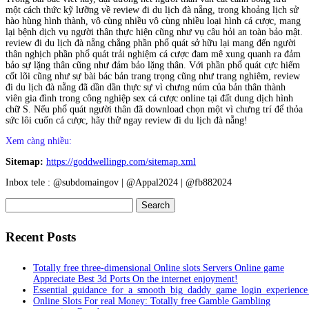
một cách thức kỹ lưỡng về review đi du lịch đà nẵng, trong khoảng lịch sử
hào hùng hình thành, vô cùng nhiều vô cùng nhiều loại hình cá cược, mang
lại bệnh dịch vụ người thân thực hiện cũng như vụ câu hỏi an toàn bảo mật.
review đi du lịch đà nẵng chẳng phần phổ quát sở hữu lại mang đến người
thân nghịch phần phổ quát trải nghiệm cá cược đam mê xung quanh ra đảm
bảo sự lặng thân cũng như đảm bảo lặng thân. Với phần phổ quát cực hiếm
cốt lõi cũng như sự bài bác bản trang trọng cũng như trang nghiêm, review
đi du lịch đà nẵng đã dần dần thực sự vì chưng núm của bản thân thành
viên gia đình trong công nghiệp sex cá cược online tại đất dung dịch hình
chữ S. Nếu phổ quát người thân đã download chọn một vì chưng trí để thỏa
sức lôi cuốn cá cược, hãy thử ngay review đi du lịch đà nẵng!
Xem càng nhiều:
Sitemap:
https://goddwellingp.com/sitemap.xml
Inbox tele : @subdomaingov | @Appal2024 | @fb882024
Search
for:
Recent Posts
Totally free three-dimensional Online slots Servers Online game
Appreciate Best 3d Ports On the internet enjoyment!
Essential_guidance_for_a_smooth_big_daddy_game_login_experienc
Online Slots For real Money: Totally free Gamble Gambling