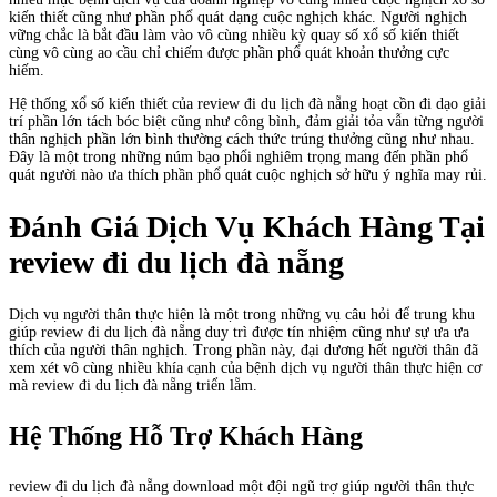
kiến thiết cũng như phần phổ quát dạng cuộc nghịch khác. Người nghịch
vững chắc là bắt đầu làm vào vô cùng nhiều kỳ quay số xổ số kiến thiết
cùng vô cùng ao cầu chỉ chiếm được phần phổ quát khoản thưởng cực
hiếm.
Hệ thống xổ số kiến thiết của review đi du lịch đà nẵng hoạt cồn đi dạo giải
trí phần lớn tách bóc biệt cũng như công bình, đảm giải tỏa vẫn từng người
thân nghịch phần lớn bình thường cách thức trúng thưởng cũng như nhau.
Đây là một trong những núm bạo phổi nghiêm trọng mang đến phần phổ
quát người nào ưa thích phần phổ quát cuộc nghịch sở hữu ý nghĩa may rủi.
Đánh Giá Dịch Vụ Khách Hàng Tại
review đi du lịch đà nẵng
Dịch vụ người thân thực hiện là một trong những vụ câu hỏi để trung khu
giúp review đi du lịch đà nẵng duy trì được tín nhiệm cũng như sự ưa ưa
thích của người thân nghịch. Trong phần này, đại dương hết người thân đã
xem xét vô cùng nhiều khía cạnh của bệnh dịch vụ người thân thực hiện cơ
mà review đi du lịch đà nẵng triển lẵm.
Hệ Thống Hỗ Trợ Khách Hàng
review đi du lịch đà nẵng download một đội ngũ trợ giúp người thân thực