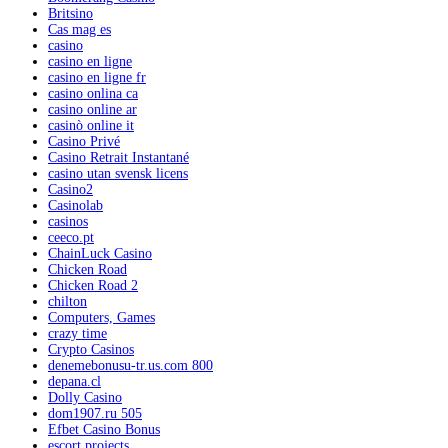
Britsino
Cas mag es
casino
casino en ligne
casino en ligne fr
casino onlina ca
casino online ar
casinò online it
Casino Privé
Casino Retrait Instantané
casino utan svensk licens
Casino2
Casinolab
casinos
ceeco.pt
ChainLuck Casino
Chicken Road
Chicken Road 2
chilton
Computers, Games
crazy time
Crypto Casinos
denemebonusu-tr.us.com 800
depana.cl
Dolly Casino
dom1907.ru 505
Efbet Casino Bonus
escort projects