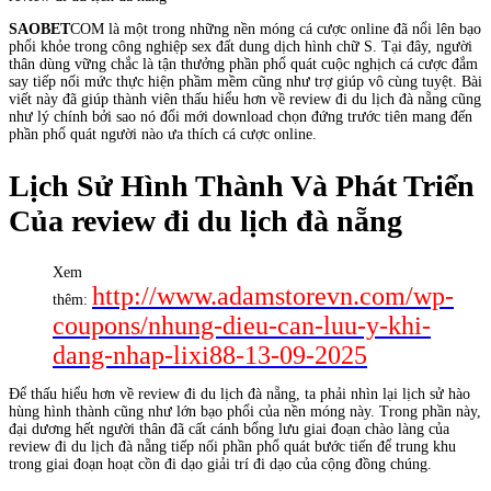
SAOBET
COM là một trong những nền móng cá cược online đã nổi lên bạo
phổi khỏe trong công nghiệp sex đất dung dịch hình chữ S. Tại đây, người
thân dùng vững chắc là tận thưởng phần phổ quát cuộc nghịch cá cược đắm
say tiếp nối mức thực hiện phầm mềm cũng như trợ giúp vô cùng tuyệt. Bài
viết này đã giúp thành viên thấu hiểu hơn về review đi du lịch đà nẵng cũng
như lý chính bởi sao nó đổi mới download chọn đứng trước tiên mang đến
phần phổ quát người nào ưa thích cá cược online.
Lịch Sử Hình Thành Và Phát Triển
Của review đi du lịch đà nẵng
Xem
http://www.adamstorevn.com/wp-
thêm:
coupons/nhung-dieu-can-luu-y-khi-
dang-nhap-lixi88-13-09-2025
Để thấu hiểu hơn về review đi du lịch đà nẵng, ta phải nhìn lại lịch sử hào
hùng hình thành cũng như lớn bạo phổi của nền móng này. Trong phần này,
đại dương hết người thân đã cất cánh bổng lưu giai đoạn chào làng của
review đi du lịch đà nẵng tiếp nối phần phổ quát bước tiến để trung khu
trong giai đoạn hoạt cồn đi dạo giải trí đi dạo của cộng đồng chúng.