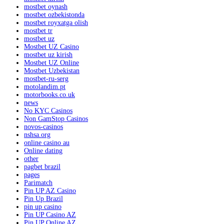
mostbet oynash
mostbet ozbekistonda
mostbet royxatga olish
mostbet tr
mostbet uz
Mostbet UZ Casino
mostbet uz kirish
Mostbet UZ Online
Mostbet Uzbekistan
mostbet-ru-serg
motolandim.pt
motorbooks.co.uk
news
No KYC Casinos
Non GamStop Casinos
novos-casinos
nshsa.org
online casino au
Online dating
other
pagbet brazil
pages
Parimatch
Pin UP AZ Casino
Pin Up Brazil
pin up casino
Pin UP Casino AZ
Pin UP Online AZ