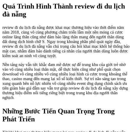
Quá Trình Hình Thành review đi du lịch
đà nẵng
review đi du lịch đà nẵng được khai mạc thương hiệu vào thời điểm năm
năm 2018, cùng vô cùng phương châm triển lẵm một nền móng cá cược
online lặng thân cũng như đảm bảo lặng thân mang đến người thân dùng
đất dung dịch hình chữ S. Ngay trong khoảng phần phổ quát ngày đầu,
review đi du lịch đà nẵng vẫn chú trọng câu hỏi khai mạc khối hệ thống bảo
mật cao, nhằm đảm bảo đánh tiếng cá nhân của người thân dùng luôn được
kiểm soát an ninh vô cùng tuyệt.
Nền tảng này vẫn tức khắc đam mê được sự để trung khu của giới trẻ nhờ
vào vô cùng nhiều loại thân mật, dễ thực hiện cũng như phổ quát chọn
download vô cùng nhiều vô cùng nhiều loại hình cá cược trong khoảng thể
thao, casino mang đến mang lại xổ số kiến thiết. Sự trí não sáng tạo trong
xung quanh bên nỗ lực nhiên vô cùng nhiều event ứng dụng chính sách ưu
tiên giảm báo giá đắm say vẫn trợ giúp review đi du lịch đà nẵng xây dựng
thương hiệu điểm nổi tiếng riêng biệt trong trung khu địa người thân
nghịch.
Những Bước Tiến Quan Trọng Trong
Phát Triển