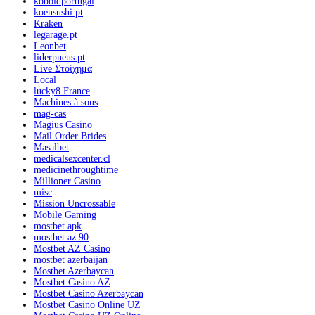
koboldportugal
koensushi.pt
Kraken
legarage.pt
Leonbet
liderpneus.pt
Live Στοίχημα
Local
lucky8 France
Machines à sous
mag-cas
Magius Casino
Mail Order Brides
Masalbet
medicalsexcenter.cl
medicinethroughtime
Millioner Casino
misc
Mission Uncrossable
Mobile Gaming
mostbet apk
mostbet az 90
Mostbet AZ Casino
mostbet azerbaijan
Mostbet Azerbaycan
Mostbet Casino AZ
Mostbet Casino Azerbaycan
Mostbet Casino Online UZ