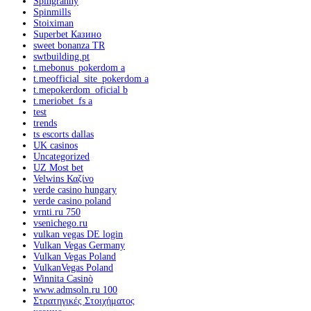
Spingranny
Spinmills
Stoiximan
Superbet Казино
sweet bonanza TR
swtbuilding.pt
t.mebonus_pokerdom a
t.meofficial_site_pokerdom a
t.mepokerdom_oficial b
t.meriobet_fs a
test
trends
ts escorts dallas
UK casinos
Uncategorized
UZ Most bet
Velwins Καζίνο
verde casino hungary
verde casino poland
vrnti.ru 750
vsenichego.ru
vulkan vegas DE login
Vulkan Vegas Germany
Vulkan Vegas Poland
VulkanVegas Poland
Winnita Casinò
www.admsoln.ru 100
Στρατηγικές Στοιχήματος