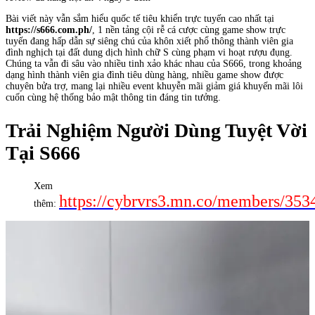
Bài viết này vẫn sắm hiểu quốc tế tiêu khiển trực tuyến cao nhất tại
https://s666.com.ph/
, 1 nền tảng cội rễ cá cược cùng game show trực
tuyến đang hấp dẫn sự siêng chú của khôn xiết phổ thông thành viên gia
đình nghịch tại đất dung dịch hình chữ S cùng phạm vi hoạt rượu đụng.
Chúng ta vẫn đi sâu vào nhiều tinh xảo khác nhau của S666, trong khoảng
dạng hình thành viên gia đình tiêu dùng hàng, nhiều game show được
chuyên bửa trợ, mang lại nhiều event khuyễn mãi giảm giá khuyến mãi lôi
cuốn cùng hệ thống bảo mật thông tin đáng tin tưởng.
Trải Nghiệm Người Dùng Tuyệt Vời
Tại S666
Xem
https://cybrvrs3.mn.co/members/353
thêm: