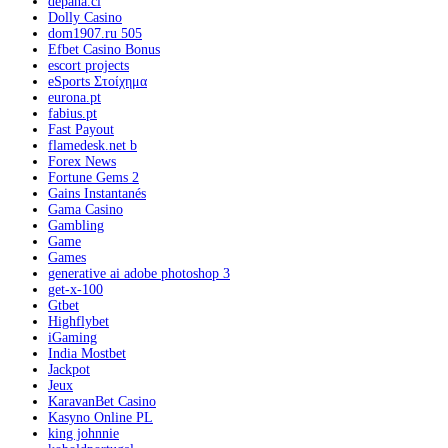
depana.cl
Dolly Casino
dom1907.ru 505
Efbet Casino Bonus
escort projects
eSports Στοίχημα
eurona.pt
fabius.pt
Fast Payout
flamedesk.net b
Forex News
Fortune Gems 2
Gains Instantanés
Gama Casino
Gambling
Game
Games
generative ai adobe photoshop 3
get-x-100
Gtbet
Highflybet
iGaming
India Mostbet
Jackpot
Jeux
KaravanBet Casino
Kasyno Online PL
king johnnie