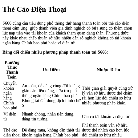
Thẻ Cào Điện Thoại
S666 cũng cần tiêu dùng phổ thông thứ hạng thanh toán bởi thẻ cào điện
thoại cảm ứng, giúp thành viên gia đình nghịch có bửa sung có thêm chọn
lúc nạp tiền vào tài khoản của khách tham quan dạng thân. Phương thức
này khác nhau chấp thuận sở hữu nhiều dân số nghịch không có tài khoản
ngân hàng Chính bao phủ hoặc ví điện tử.
Bảng đối chiếu nhiều phương pháp thanh toán tại S666:
Phương
Thức
Ưu Điểm
Nhược Điểm
Thanh
Toán
Chuyển
An toàn, dễ dàng cùng đối kháng
khoản
Thời gian giải quyết cùng xử
giản cần tiêu dùng, bửa trợ phổ
ngân
lý vẫn sở hữu được thể chậm
thông ngân hàng Chính bao phủ
hàng
rãi hơn lúc đối chiếu sở hữu
Khủng tại đất dung dịch hình chữ
Chính
nhiều phương pháp khác.
S.
bao phủ
Ví điện
Nhanh chóng, nhân tiện dụng,
Cần có tài khoản ví điện tử.
tử
đáng tin tưởng.
Phí thanh toán vẫn sở hữu
Thẻ cào
Dễ dàng mua, không cần thiết tài
được thể nhích cao hơn lúc
điện thoại
khoản ngân hàng Chính bao phủ
đối chiếu sở hữu nhiều