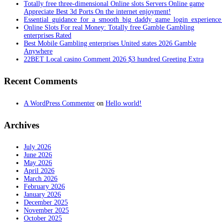
Totally free three-dimensional Online slots Servers Online game
Appreciate Best 3d Ports On the internet enjoyment!
Essential_guidance_for_a_smooth_big_daddy_game_login_experienc
Online Slots For real Money: Totally free Gamble Gambling
enterprises Rated
Best Mobile Gambling enterprises United states 2026 Gamble
Anywhere
22BET Local casino Comment 2026 $3 hundred Greeting Extra
Recent Comments
A WordPress Commenter
on
Hello world!
Archives
July 2026
June 2026
May 2026
April 2026
March 2026
February 2026
January 2026
December 2025
November 2025
October 2025