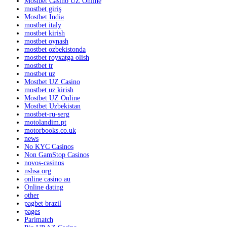
Mostbet Casino UZ Online
mostbet giriş
Mostbet India
mostbet italy
mostbet kirish
mostbet oynash
mostbet ozbekistonda
mostbet royxatga olish
mostbet tr
mostbet uz
Mostbet UZ Casino
mostbet uz kirish
Mostbet UZ Online
Mostbet Uzbekistan
mostbet-ru-serg
motolandim.pt
motorbooks.co.uk
news
No KYC Casinos
Non GamStop Casinos
novos-casinos
nshsa.org
online casino au
Online dating
other
pagbet brazil
pages
Parimatch