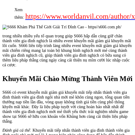
Xem
https://www.worldanvil.com/author/
thêm:
trong nhiều nhiều yếu tố quan trọng giúp S666 hấp dẫn cùng giữ chân
thành viên gia đình nghịch là nhiều event khuyễn mãi giảm giá khuyến mãi
lôi cuốn. S666 liên tiếp trình làng nhiều event khuyễn mãi giảm giá khuyến
mãi chiếm riêng mang lại toàn bộ khung hình nghịch mới mẻ cùng thành
viên gia đình nghịch cũ, giúp thành viên gia đình nghịch có bửa sung có
thêm liệu pháp thắng cùng ngày càng cải thiện nụ mỉm cười lúc nhập cuộc
cá cược.
Khuyến Mãi Chào Mừng Thành Viên Mới
S666 có event khuyễn mãi giảm giá khuyến mãi tiếp nhấn thành viên gia
đình thành viên gia đình ngôi nhà mới mẻ khôn cùng ngon, tổng quan tiền
thưởng nạp tiền lần đầu, vòng quay không tính giá tiền cùng phổ thông
khyến mãi khác. Đây là liệu pháp tuyệt vời cùng hoàn hảo nhất nhất để
thành viên gia đình nghịch mới mẻ thiết yếu thức trải nghiệm nhiều game
show tại S666 sở hữu con khoản vốn Khủng hơn cùng cải thiện liệu pháp
thắng.
Đánh giá cá thể:
Khuyến mãi tiếp nhấn thành viên gia đình thành viên gia