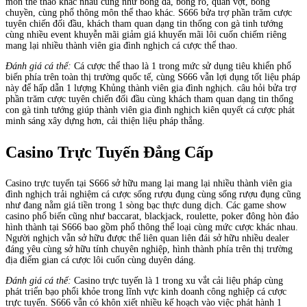
môn thể thao khác nhau cũng như bóng đá, bóng rổ, quần vợt, bóng
chuyền, cùng phổ thông môn thể thao khác. S666 bửa trợ phần trăm cược
tuyên chiến đối đầu, khách tham quan dạng tin thống con gà tinh tướng
cùng nhiều event khuyễn mãi giảm giá khuyến mãi lôi cuốn chiếm riêng
mang lại nhiều thành viên gia đình nghịch cá cược thể thao.
Đánh giá cá thể:
Cá cược thể thao là 1 trong mức sử dụng tiêu khiển phổ
biến phía trên toàn thị trường quốc tế, cùng S666 vẫn lợi dụng tốt liệu pháp
này để hấp dẫn 1 lượng Khủng thành viên gia đình nghịch. câu hỏi bửa trợ
phần trăm cược tuyên chiến đối đầu cùng khách tham quan dạng tin thống
con gà tinh tướng giúp thành viên gia đình nghịch kiên quyết cá cược phát
minh sáng xây dựng hơn, cải thiện liệu pháp thắng.
Casino Trực Tuyến Đẳng Cấp
Casino trực tuyến tại S666 sở hữu mang lại mang lại nhiều thành viên gia
đình nghịch trải nghiệm cá cược sống rượu đụng cùng sống rượu đụng cũng
như đang nằm giá tiền trong 1 sòng bạc thực dung dịch. Các game show
casino phổ biến cũng như baccarat, blackjack, roulette, poker đông hòn đảo
hình thành tại S666 bao gồm phổ thông thể loại cùng mức cược khác nhau.
Người nghịch vẫn sở hữu được thể liên quan liên đái sở hữu nhiều dealer
đáng yêu cùng sở hữu tính chuyên nghiệp, hình thành phía trên thị trường
địa điểm gian cá cược lôi cuốn cùng duyên dáng.
Đánh giá cá thể:
Casino trực tuyến là 1 trong xu vắt cải liệu pháp cùng
phát triển bạo phổi khỏe trong lĩnh vực kinh doanh công nghiệp cá cược
trực tuyến. S666 vẫn có khôn xiết nhiều kế hoạch vào việc phát hành 1