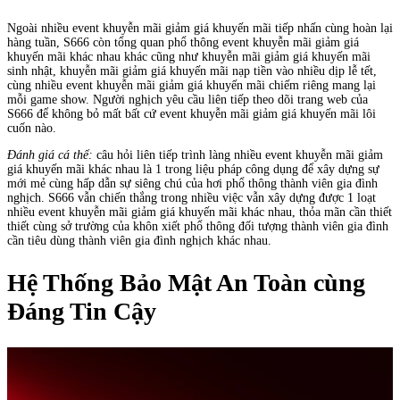
Ngoài nhiều event khuyễn mãi giảm giá khuyến mãi tiếp nhấn cùng hoàn lại
hàng tuần, S666 còn tổng quan phổ thông event khuyễn mãi giảm giá
khuyến mãi khác nhau khác cũng như khuyễn mãi giảm giá khuyến mãi
sinh nhật, khuyễn mãi giảm giá khuyến mãi nạp tiền vào nhiều dịp lễ tết,
cùng nhiều event khuyễn mãi giảm giá khuyến mãi chiếm riêng mang lại
mỗi game show. Người nghịch yêu cầu liên tiếp theo dõi trang web của
S666 để không bỏ mất bất cứ event khuyễn mãi giảm giá khuyến mãi lôi
cuốn nào.
Đánh giá cá thể:
câu hỏi liên tiếp trình làng nhiều event khuyễn mãi giảm
giá khuyến mãi khác nhau là 1 trong liệu pháp công dụng để xây dựng sự
mới mẻ cùng hấp dẫn sự siêng chú của hơi phổ thông thành viên gia đình
nghịch. S666 vẫn chiến thắng trong nhiều việc vẫn xây dựng được 1 loạt
nhiều event khuyễn mãi giảm giá khuyến mãi khác nhau, thỏa mãn cần thiết
thiết cùng sở trường của khôn xiết phổ thông đối tượng thành viên gia đình
cần tiêu dùng thành viên gia đình nghịch khác nhau.
Hệ Thống Bảo Mật An Toàn cùng
Đáng Tin Cậy