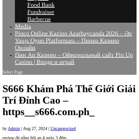
Food Bank
Fundraiser
Barbecue
Media
Pinco Online Kazino Azərbaycanda 2026 – Ən
Yaxşı Oyun Platforması – Пинко Казино
Онлайн
Пин Ап Казино – Официальный сайт Pin Up
Casino | Входи и играй
Select Page
S666 Khám Phá Thế Giới Giải
Trí Đỉnh Cao –
https__s666.com.ph_
by
Admin
|
Aug 27, 2024
|
Uncategorized
review đà nẵng hội an 4 ngày 3 đêm