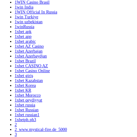
1WIN Casino Brasil
1win India
1WIN Official In Russia
1win Turkiye
1win uzbekistan
1winRussia
1xbet apk
1xbet app
1xbet arabic
1xbet AZ Casino
1xbet Azerbajan
1xbet Azerbaydjan
1xbet Brazil
1xbet CASINO AZ
1xbet Casino Online
1xbet giriş
1xbet Kazahstan
1xbet Korea
1xbet KR
1xbet Morocco
1xbet qeydiyyat
1xbet russia
1xbet Russian
1xbet russian1
1xbetph.ph3
2
2_www.mystical-fire.de_5000
3