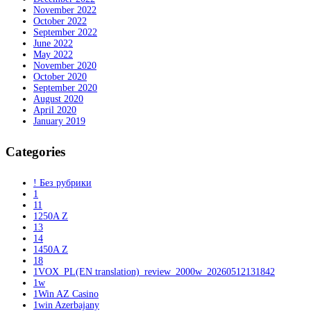
November 2022
October 2022
September 2022
June 2022
May 2022
November 2020
October 2020
September 2020
August 2020
April 2020
January 2019
Categories
! Без рубрики
1
11
1250A Z
13
14
1450A Z
18
1VOX_PL(EN translation)_review_2000w_20260512131842
1w
1Win AZ Casino
1win Azerbajany