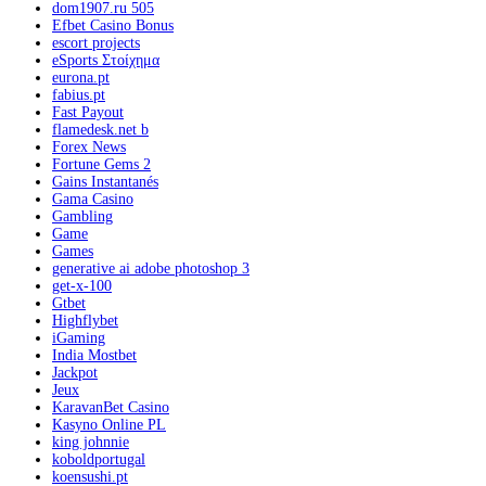
dom1907.ru 505
Efbet Casino Bonus
escort projects
eSports Στοίχημα
eurona.pt
fabius.pt
Fast Payout
flamedesk.net b
Forex News
Fortune Gems 2
Gains Instantanés
Gama Casino
Gambling
Game
Games
generative ai adobe photoshop 3
get-x-100
Gtbet
Highflybet
iGaming
India Mostbet
Jackpot
Jeux
KaravanBet Casino
Kasyno Online PL
king johnnie
koboldportugal
koensushi.pt