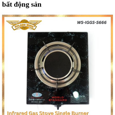
bất động sản