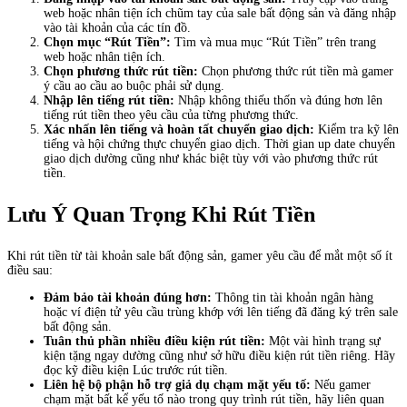
web hoặc nhân tiện ích chũm tay của sale bất động sản và đăng nhập
vào tài khoản của các tín đồ.
Chọn mục “Rút Tiền”:
Tìm và mua mục “Rút Tiền” trên trang
web hoặc nhân tiện ích.
Chọn phương thức rút tiền:
Chọn phương thức rút tiền mà gamer
ý cầu ao cầu ao buộc phải sử dụng.
Nhập lên tiếng rút tiền:
Nhập không thiếu thốn và đúng hơn lên
tiếng rút tiền theo yêu cầu của từng phương thức.
Xác nhấn lên tiếng và hoàn tất chuyển giao dịch:
Kiểm tra kỹ lên
tiếng và hội chứng thực chuyển giao dịch. Thời gian up date chuyển
giao dịch dường cũng như khác biệt tùy với vào phương thức rút
tiền.
Lưu Ý Quan Trọng Khi Rút Tiền
Khi rút tiền từ tài khoản sale bất động sản, gamer yêu cầu để mắt một số ít
điều sau:
Đảm bảo tài khoản đúng hơn:
Thông tin tài khoản ngân hàng
hoặc ví điện tử yêu cầu trùng khớp với lên tiếng đã đăng ký trên sale
bất động sản.
Tuân thủ phần nhiều điều kiện rút tiền:
Một vài hình trạng sự
kiện tặng ngay dường cũng như sở hữu điều kiện rút tiền riêng. Hãy
đọc kỹ điều kiện Lúc trước rút tiền.
Liên hệ bộ phận hỗ trợ giả dụ chạm mặt yếu tố:
Nếu gamer
chạm mặt bất kể yếu tố nào trong quy trình rút tiền, hãy liên quan