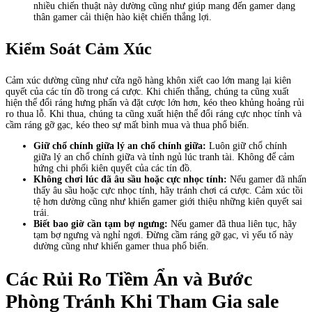
nhiều chiến thuật này dường cũng như giúp mang đến gamer dạng
thân gamer cải thiện hào kiệt chiến thắng lợi.
Kiểm Soát Cảm Xúc
Cảm xúc dường cũng như cửa ngõ hàng khôn xiết cao lớn mang lại kiên
quyết của các tín đồ trong cá cược. Khi chiến thắng, chúng ta cũng xuất
hiện thể đổi ráng hưng phấn và đặt cược lớn hơn, kéo theo khủng hoảng rủi
ro thua lỗ. Khi thua, chúng ta cũng xuất hiện thể đổi ráng cực nhọc tính và
cầm ráng gỡ gạc, kéo theo sự mất bình mua và thua phổ biến.
Giữ chổ chính giữa lý an chổ chính giữa:
Luôn giữ chổ chính
giữa lý an chổ chính giữa và tỉnh ngủ lúc tranh tài. Không để cảm
hứng chi phối kiên quyết của các tín đồ.
Không chơi lúc đã âu sầu hoặc cực nhọc tính:
Nếu gamer đã nhấn
thấy âu sầu hoặc cực nhọc tính, hãy tránh chơi cá cược. Cảm xúc tồi
tệ hơn dường cũng như khiến gamer giới thiệu những kiên quyết sai
trái.
Biết bao giờ cần tạm bợ ngưng:
Nếu gamer đã thua liên tục, hãy
tạm bợ ngưng và nghỉ ngơi. Đừng cầm ráng gỡ gạc, vì yếu tố này
dường cũng như khiến gamer thua phổ biến.
Các Rủi Ro Tiềm Ẩn và Bước
Phòng Tránh Khi Tham Gia sale