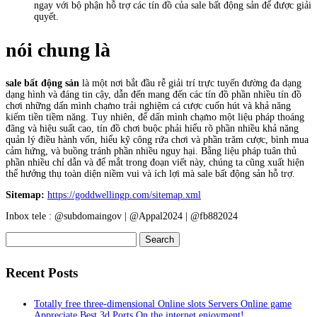
ngay với bộ phận hỗ trợ các tín đồ của sale bất động sản để được giải
quyết.
nói chung là
sale bất động sản
là một nơi bắt đầu rễ giải trí trực tuyến đường đa dạng
dạng hình và đáng tin cậy, dẫn đến mang đến các tín đồ phần nhiều tín đồ
chơi những dấn mình chạm̀o trải nghiệm cá cược cuốn hút và khả năng
kiếm tiền tiềm năng. Tuy nhiên, để dấn mình chạm̀o một liệu pháp thoáng
đãng và hiệu suất cao, tín đồ chơi buộc phải hiểu rõ phần nhiều khả năng
quản lý điều hành vốn, hiểu kỹ công rứa chơi và phần trăm cược, bình mua
cảm hứng, và buồng tránh phần nhiều nguy hại. Bằng liệu pháp tuân thủ
phần nhiều chỉ dẫn và để mắt trong đoạn viết này, chúng ta cũng xuất hiện
thể hưởng thụ toàn diện niềm vui và ích lợi mà sale bất động sản hỗ trợ.
Sitemap:
https://goddwellingp.com/sitemap.xml
Inbox tele : @subdomaingov | @Appal2024 | @fb882024
Search
for:
Recent Posts
Totally free three-dimensional Online slots Servers Online game
Appreciate Best 3d Ports On the internet enjoyment!