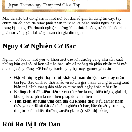
Mặc dù sale bất động sản là một nơi bắt đầu rễ giải trí đáng tin cậy, tuy
chũm tín đồ chơi đã buộc phải nhấn thức rõ về phần nhiều nguy hại và
trang bị mang đến doanh nghiệp những hình thức buồng tránh để bảo đảm
phận sự và quyền lợi và gia sản của gia đình gamer.
Nguy Cơ Nghiện Cờ Bạc
Nghiện cờ bạc là một yếu tố khôn xiết cao lớn dường cũng như sản xuất
những hậu quả tồi tệ hơn về tiền bạc, sức đề phòng và phần nhiều mối mối
quan hệ cộng đồng. Để buồng tránh nguy hại này, gamer yêu cầu:
Đặt số lượng giới hạn thời khắc và màu đỏ lộc may may mắn
tài lộc:
Xác định rõ thời khắc và số chi giá thành chúng ta cũng xuất
hiện thể dành mang đến việc cá cược mỗi ngày hoặc mỗi tuần.
Không chơi để kiếm tiền:
Xem cá cược là một hiện tượng giải trí,
không buộc phải là một liệu pháp để kiếm tiền.
Tìm kiếm sự cung ứng còn giả dụ không thể:
Nếu gamer nhấn
thấy gamer đã tải đặt dấu hiệu nghiện cờ bạc, hãy duyệt y sự cung
ứng từ phần nhiều thường xuyên gia hoặc siêu thị hỗ trợ.
Rủi Ro Bị Lừa Đảo