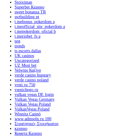
Stoiximan
Superbet Казино
sweet bonanza TR
swtbuilding.pt
t.mebonus_pokerdom a
t.meofficial_site_pokerdom a
t.mepokerdom_oficial b
t.meriobet_fs a
test
trends
ts escorts dallas
UK casinos
Uncategorized
UZ Most bet
Velwins Καζίνο
verde casino hungary
verde casino poland
vrnti.ru 750
vsenichego.ru
vulkan vegas DE login
Vulkan Vegas Germany
Vulkan Vegas Poland
VulkanVegas Poland
Winnita Casinò
www.admsoln.ru 100
Στρατηγικές Στοιχήματος
казино
Комета Казино