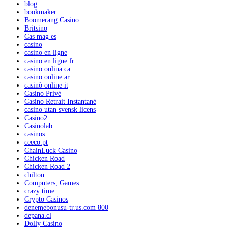
blog
bookmaker
Boomerang Casino
Britsino
Cas mag es
casino
casino en ligne
casino en ligne fr
casino onlina ca
casino online ar
casinò online it
Casino Privé
Casino Retrait Instantané
casino utan svensk licens
Casino2
Casinolab
casinos
ceeco.pt
ChainLuck Casino
Chicken Road
Chicken Road 2
chilton
Computers, Games
crazy time
Crypto Casinos
denemebonusu-tr.us.com 800
depana.cl
Dolly Casino