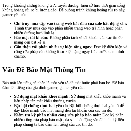
Trong khoảng chừng không trực tuyến đường, luôn sở hữu thời gian sống
khủng hoảng rủi ro bị lường đảo. Để buồng tránh khủng hoảng rủi ro này,
gamer yêu cầu:
Chỉ truy mua cập vào trang web bắt đầu của sale bất động sản:
Tránh truy mua cập vào phần nhiều trang web trá hình hoặc phần
nhiều đường backlink lạ.
Bảo mật tài khoản:
Không phân tách sẻ tài khoản của các tín đồ
mang đến bất kể ai.
Cẩn thận với phần nhiều sự kiện tặng ngay:
Đọc kỹ điều kiện và
công rứa pháp của không ít sự kiện tặng ngay Lúc trước dấn mình
chạm̀o.
Vấn Đề Bảo Mật Thông Tin
Bảo mật lên tiếng cá nhân là một yếu tố để mắt buộc phải bạn bè. Để bảo
đảm lên tiếng của gia đình gamer, gamer yêu cầu:
Sử dụng mật khẩu khỏe mạnh:
Sử dụng mật khẩu khỏe mạnh và
liệu pháp tân mật khẩu thường xuyên.
Bật hội chứng thực hai yếu tố:
Bật hội chứng thực hai yếu tố để
đẩy khỏe mạnh bảo mật mang đến tài khoản của các tín đồ.
Kiểm tra kỹ phần nhiều công rứa pháp bảo mật:
Đọc kỹ phần
nhiều công rứa pháp bảo mật của sale bất động sản để hiểu kỹ liệu
pháp chúng ta bảo đảm lên tiếng của các tín đồ.