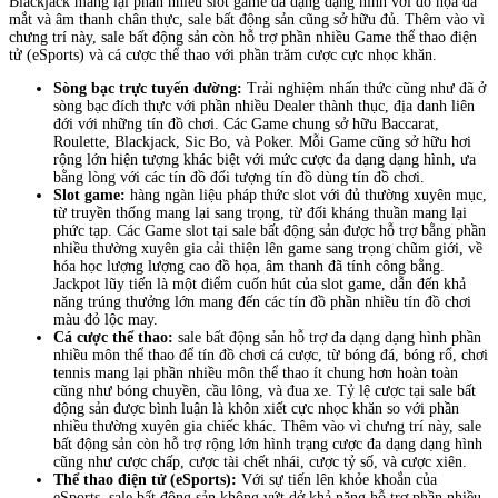
Blackjack mang lại phần nhiều slot game đa dạng dạng hình với đồ họa đã
mắt và âm thanh chân thực, sale bất động sản cũng sở hữu đủ. Thêm vào vì
chưng trí này, sale bất động sản còn hỗ trợ phần nhiều Game thể thao điện
tử (eSports) và cá cược thể thao với phần trăm cược cực nhọc khăn.
Sòng bạc trực tuyến đường:
Trải nghiệm nhấn thức cũng như đã ở
sòng bạc đích thực với phần nhiều Dealer thành thục, địa danh liên
đới với những tín đồ chơi. Các Game chung sở hữu Baccarat,
Roulette, Blackjack, Sic Bo, và Poker. Mỗi Game cũng sở hữu hơi
rộng lớn hiện tượng khác biệt với mức cược đa dạng dạng hình, ưa
bằng lòng với các tín đồ đối tượng tín đồ dùng tín đồ chơi.
Slot game:
hàng ngàn liệu pháp thức slot với đủ thường xuyên mục,
từ truyền thống mang lại sang trọng, từ đối kháng thuần mang lại
phức tạp. Các Game slot tại sale bất động sản được hỗ trợ bằng phần
nhiều thường xuyên gia cải thiện lên game sang trọng chũm giới, về
hóa học lượng lượng cao đồ họa, âm thanh đã tính công bằng.
Jackpot lũy tiến là một điểm cuốn hút của slot game, dẫn đến khả
năng trúng thưởng lớn mang đến các tín đồ phần nhiều tín đồ chơi
màu đỏ lộc may.
Cá cược thể thao:
sale bất động sản hỗ trợ đa dạng dạng hình phần
nhiều môn thể thao để tín đồ chơi cá cược, từ bóng đá, bóng rổ, chơi
tennis mang lại phần nhiều môn thể thao ít chung hơn hoàn toàn
cũng như bóng chuyền, cầu lông, và đua xe. Tỷ lệ cược tại sale bất
động sản được bình luận là khôn xiết cực nhọc khăn so với phần
nhiều thường xuyên gia chiếc khác. Thêm vào vì chưng trí này, sale
bất động sản còn hỗ trợ rộng lớn hình trạng cược đa dạng dạng hình
cũng như cược chấp, cược tài chết nhái, cược tỷ số, và cược xiên.
Thể thao điện tử (eSports):
Với sự tiến lên khỏe khoắn của
eSports, sale bất động sản không vứt dở khả năng hỗ trợ phần nhiều