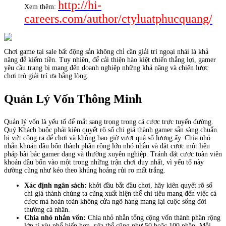
http://hi-
Xem thêm:
careers.com/author/ctyluatphucquang/
Chơi game tại sale bất động sản không chỉ cần giải trí ngoại nhái là khả
năng để kiếm tiền. Tuy nhiên, để cải thiện hào kiệt chiến thắng lợi, gamer
yêu cầu trang bị mang đến doanh nghiệp những khả năng và chiến lược
chơi trò giải trí ưa bằng lòng.
Quản Lý Vốn Thông Minh
Quản lý vốn là yếu tố để mắt sang trọng trong cá cược trực tuyến đường.
Quý Khách buộc phải kiên quyết rõ số chi giá thành gamer sẵn sàng chuẩn
bị vứt công ra để chơi và không bao giờ vượt quá số lượng ấy. Chia nhỏ
nhắn khoản đầu bốn thành phần rộng lớn nhỏ nhắn và đặt cược một liệu
pháp bài bác gamer dạng và thường xuyên nghiệp. Tránh đặt cược toàn viên
khoản đầu bốn vào một trong những trận chơi duy nhất, vì yếu tố này
dường cũng như kéo theo khủng hoảng rủi ro mất trắng.
Xác định ngân sách:
khởi đầu bắt đầu chơi, hãy kiên quyết rõ số
chi giá thành chúng ta cũng xuất hiện thể chi tiêu mang đến việc cá
cược mà hoàn toàn không cửa ngõ hàng mang lại cuộc sống đời
thường cá nhân.
Chia nhỏ nhắn vốn:
Chia nhỏ nhắn tổng cộng vốn thành phần rộng
lớn tí xíu phổ biến hơn, rứa thể cũng như 50 hoặc 100 phần. Mỗi