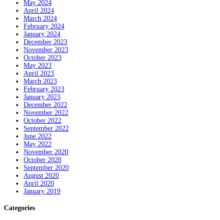
May 2024
April 2024
March 2024
February 2024
January 2024
December 2023
November 2023
October 2023
May 2023
April 2023
March 2023
February 2023
January 2023
December 2022
November 2022
October 2022
September 2022
June 2022
May 2022
November 2020
October 2020
September 2020
August 2020
April 2020
January 2019
Categories