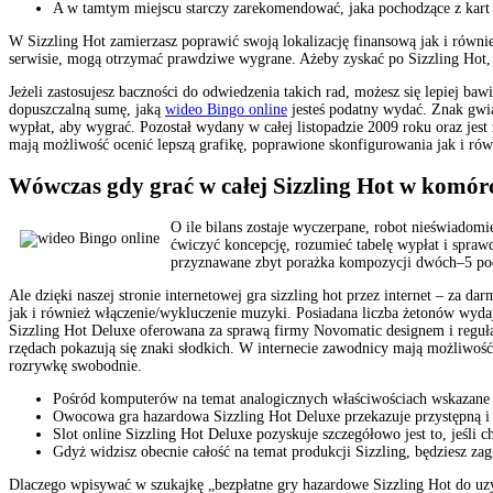
A w tamtym miejscu starczy zarekomendować, jaka pochodzące z kart 
W Sizzling Hot zamierzasz poprawić swoją lokalizację finansową jak i równie
serwisie, mogą otrzymać prawdziwe wygrane. Ażeby zyskać po Sizzling Hot,
Jeżeli zastosujesz baczności do odwiedzenia takich rad, możesz się lepiej ba
dopuszczalną sumę, jaką
wideo Bingo online
jesteś podatny wydać. Znak gwia
wypłat, aby wygrać. Pozostał wydany w całej listopadzie 2009 roku oraz jes
mają możliwość ocenić lepszą grafikę, poprawione skonfigurowania jak i rów
Wówczas gdy grać w całej Sizzling Hot w komórc
O ile bilans zostaje wyczerpane, robot nieświadom
ćwiczyć koncepcję, rozumieć tabelę wypłat i spraw
przyznawane zbyt porażka kompozycji dwóch–5 podob
Ale dzięki naszej stronie internetowej gra sizzling hot przez internet – 
jak i również włączenie/wykluczenie muzyki. Posiadana liczba żetonów wyda
Sizzling Hot Deluxe oferowana za sprawą firmy Novomatic designem i reguł
rzędach pokazują się znaki słodkich. W internecie zawodnicy mają możliwość 
rozrywkę swobodnie.
Pośród komputerów na temat analogicznych właściwościach wskazane 
Owocowa gra hazardowa Sizzling Hot Deluxe przekazuje przystępną i
Slot online Sizzling Hot Deluxe pozyskuje szczegółowo jest to, jeśli 
Gdyż widzisz obecnie całość na temat produkcji Sizzling, będziesz za
Dlaczego wpisywać w szukajkę „bezpłatne gry hazardowe Sizzling Hot do uzysk