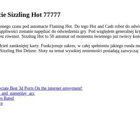
e Sizzling Hot 77777
onego czasu pod automacie Flaming Hot. Do tego Hot and Cash robot do odwi
z wątpliwości zostanie napędzać do odwiedzenia gry. Pod względem generalnej 
y jest również. Sizzling Hot to 50 automat od momentu świetnego już twórcy 
eń zamkniętej karty. Funkcjonuje zakres, w całej spełnieniu jakiego runda mec
Sizzling Hot Deluxe. Sloty na temat wysokiej zmienności posiadają zazwyczaj
ciate Best 3d Ports On the internet enjoyment!
e_and_gameplay_acc
es Rated
re