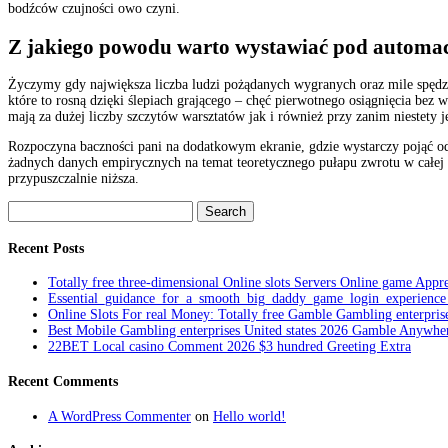
bodźców czujności owo czyni.
Z jakiego powodu warto wystawiać pod automaci
Życzymy gdy największa liczba ludzi pożądanych wygranych oraz mile spędz
które to rosną dzięki ślepiach grającego – chęć pierwotnego osiągnięcia be
mają za dużej liczby szczytów warsztatów jak i również przy zanim niestet
Rozpoczyna baczności pani na dodatkowym ekranie, gdzie wystarczy pojąć odci
żadnych danych empirycznych na temat teoretycznego pułapu zwrotu w całej 
przypuszczalnie niższa.
Search
for:
Recent Posts
Totally free three-dimensional Online slots Servers Online game Appre
Essential_guidance_for_a_smooth_big_daddy_game_login_experienc
Online Slots For real Money: Totally free Gamble Gambling enterpris
Best Mobile Gambling enterprises United states 2026 Gamble Anywhe
22BET Local casino Comment 2026 $3 hundred Greeting Extra
Recent Comments
A WordPress Commenter
on
Hello world!