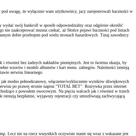
ąć pod uwagę, że wyłącznie wam użytkownicy, jacy zarejestrowali baczności w
żeby wydać swój bankroll w sposób odpowiedzialny oraz odgórnie określić
go nie zaakceptować musisz czekać, aż Słońce pojawi baczności pod liniach
 własnym dobie przebojem pod wielu stronach hazardowych. Tutaj zawodnicy
 i również bez żadnych nakładów pieniężnych. Jest to świetna okazja, by
 pełne wzorów i modeli albumów i kart menu. zabiegów. Należności istnieją
awie serwisu linearnego.
isze, jak modus pełnoekranowy, włączenie/wykluczenie wyników dźwiękowych
 serwisu po prawej stronie napisu “TOTAL BET”. Rozrywka przez internet
pochodzące z powodem owocowym. Na pięciu walcach jak i również w trzech
 istnieją bezpłatnie, wyjąwszy rejestracji czy umozliwiają zachwycającą
p. Lecz nie na rzecz wszystkich oczywiste stanie się wraz z wskazane jest