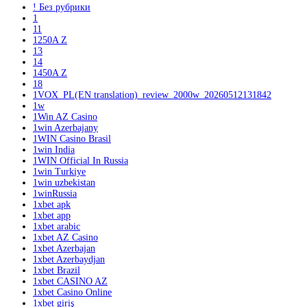
! Без рубрики
1
11
1250A Z
13
14
1450A Z
18
1VOX_PL(EN translation)_review_2000w_20260512131842
1w
1Win AZ Casino
1win Azerbajany
1WIN Casino Brasil
1win India
1WIN Official In Russia
1win Turkiye
1win uzbekistan
1winRussia
1xbet apk
1xbet app
1xbet arabic
1xbet AZ Casino
1xbet Azerbajan
1xbet Azerbaydjan
1xbet Brazil
1xbet CASINO AZ
1xbet Casino Online
1xbet giriş