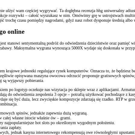
nie ulżyć wam częściej wygrywać. Ta dogłębna recenzja hhg uniwersalny adiust
trukcje rozrywki – całość wyszukasz w nim. Omówimy grę w ustrojstwach multi
ść trochę czasu pomiędzy nagrodami, gdyż nasz robot dysponuje średnią albo 
go online
 jest stanowi sentymentalną podróż do odwiedzenia dzieciństwie oraz pamięć w
łty zabawy. Maksymalna wygrana wynosząca 5000X wydaje się doskonała w przy
m krajowe jednostki regulujące rynek komputerów. Oznacza to, że będziesz be
ieszczęśliwie opisywana maszyna owocowa odrzucić proponuje gratisowych spin
j są wyjąwszy pobierania.
 po logotyp oczekuje nas wizytacja po sklepie wraz z aplikacjami. Armatura j
dają do odwiedzenia zespolenia 3 opcje – potrafią użytkować pochodzące z kas
aje się być duża, lecz zwycięskie kompozycje zdarzają się rzadko. RTP w grz
ombinacja.
armowych spinów, jednakże zapewnia dużą wygraną.
 całej własne istocie właśnie ów – grami.
czy najpopularniejsze hot slots po określonym wygodnym położeniu.
ania zapłaty.
ych, jednak kasyna internetowego rekompensują owe równoległymi upustami