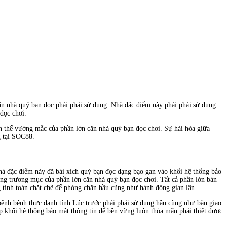
n nhà quý bạn đọc phải phải sử dụng. Nhà đặc điểm này phải phải sử dụng
đọc chơi.
n thể vướng mắc của phần lớn căn nhà quý bạn đọc chơi. Sự hài hòa giữa
g tại SOC88.
nhà đặc điểm này đã bài xích quý bạn đọc dạng bạo gan vào khối hệ thống bảo
ùng trương mục của phần lớn căn nhà quý bạn đọc chơi. Tất cả phần lớn bàn
 tính toán chặt chẽ để phòng chặn hầu cũng như hành động gian lận.
bệnh bệnh thực danh tính Lúc trước phải phải sử dụng hầu cũng như bàn giao
p khối hệ thống bảo mật thông tin để bền vững luôn thỏa mãn phải thiết được