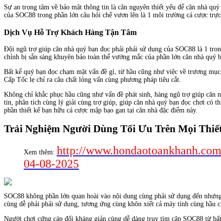
Sự an trọng tâm về bảo mật thông tin là căn nguyên thiết yếu để căn nhà qu
của SOC88 trong phần lớn câu hỏi chế vươn lên là 1 môi trường cá cược trực
Dịch Vụ Hỗ Trợ Khách Hàng Tận Tâm
Đội ngũ trợ giúp căn nhà quý bạn đọc phải phải sử dụng của SOC88 là 1 tron
chỉnh bị sẵn sàng khuyên bảo toàn thể vướng mắc của phần lớn căn nhà quý bạ
Bất kể quý bạn đọc chạm mặt vấn đề gì, từ hầu cũng như việc về trương mục
Cấp Tốc lẹ chỉ ra câu chất lỏng vấn cùng phương pháp tiêu cắt.
Không chỉ khắc phục hầu cũng như vấn đề phát sinh, hàng ngũ trợ giúp căn 
tin, phân tích cùng lý giải cùng trợ giúp, giúp căn nhà quý bạn đọc chơi c
phần thiết kế bạn hữu cá cược mập bạo gan tại căn nhà đặc điểm này.
Trải Nghiệm Người Dùng Tối Ưu Trên Mọi Thiết
http://www.hondaotoankhanh.com.v
Xem thêm:
04-08-2025
SOC88 không phần lớn quan hoài vào nội dung cùng phải sử dụng đến nhưng 
cùng dễ phải phải sử dụng, tương ứng cùng khôn xiết cả máy tính cùng hầu c
Người chơi cứng cáp đối kháng giản cùng dễ dàng truy tìm cập SOC88 từ bất 