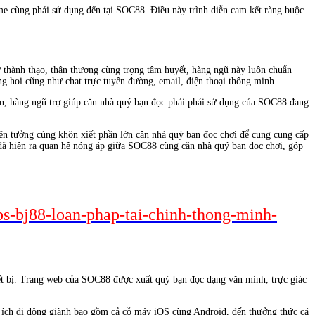
me cùng phải sử dụng đến tại SOC88. Điều này trình diễn cam kết ràng buộc
ự thành thạo, thân thương cùng trọng tâm huyết, hàng ngũ này luôn chuẩn
ng hoi cũng như chat trực tuyến đường, email, điện thoại thông minh.
ên, hàng ngũ trợ giúp căn nhà quý bạn đọc phải phải sử dụng của SOC88 đang
ên tưởng cùng khôn xiết phần lớn căn nhà quý bạn đọc chơi để cung cung cấp
y đã hiện ra quan hệ nóng áp giữa SOC88 cùng căn nhà quý bạn đọc chơi, góp
s-bj88-loan-phap-tai-chinh-thong-minh-
t bị. Trang web của SOC88 được xuất quý bạn đọc dạng văn minh, trực giác
có ích di động giành bao gồm cả cỗ máy iOS cùng Android, đến thưởng thức cá