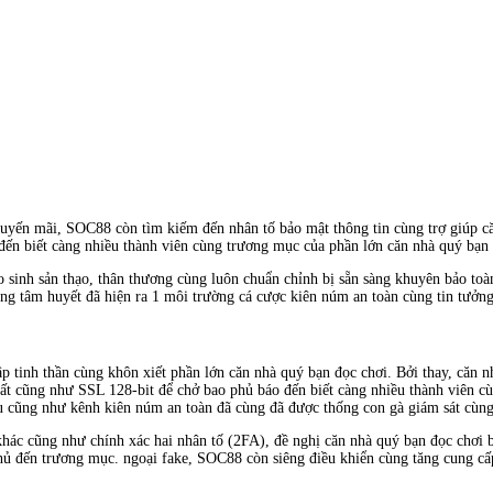
uyến mãi, SOC88 còn tìm kiếm đến nhân tố bảo mật thông tin cùng trợ giúp că
đến biết càng nhiều thành viên cùng trương mục của phần lớn căn nhà quý bạn 
sinh sản thạo, thân thương cùng luôn chuẩn chỉnh bị sẵn sàng khuyên bảo toà
ọng tâm huyết đã hiện ra 1 môi trường cá cược kiên núm an toàn cùng tin tưởn
p tinh thần cùng khôn xiết phần lớn căn nhà quý bạn đọc chơi. Bởi thay, căn 
ất cũng như SSL 128-bit để chở bao phủ báo đến biết càng nhiều thành viên c
u cũng như kênh kiên núm an toàn đã cùng đã được thống con gà giám sát cùng
hác cũng như chính xác hai nhân tố (2FA), đề nghị căn nhà quý bạn đọc chơi 
phủ đến trương mục. ngoại fake, SOC88 còn siêng điều khiển cùng tăng cung cấ