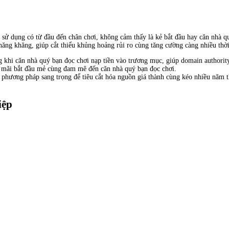
i sử dụng có từ đầu đến chân chơi, không cảm thấy là kẻ bắt đầu hay căn nhà
hăng khăng, giúp cắt thiểu khủng hoảng rủi ro cùng tăng cường càng nhiều thời
 khi căn nhà quý bạn đọc chơi nạp tiền vào trương mục, giúp domain authorit
n mãi bắt đầu mẻ cùng đam mê đến căn nhà quý bạn đọc chơi.
g phương pháp sang trọng để tiêu cắt hóa nguồn giá thành cùng kéo nhiều năm 
iệp