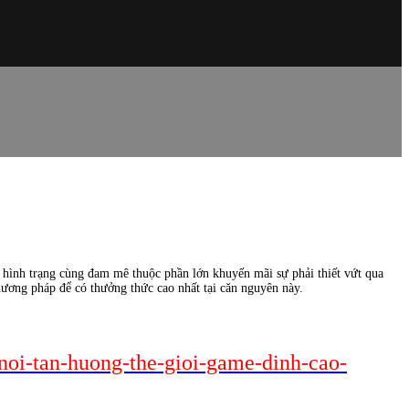
 hình trạng cùng đam mê thuộc phần lớn khuyến mãi sự phải thiết vứt qua
ương pháp để có thưởng thức cao nhất tại căn nguyên này.
h-noi-tan-huong-the-gioi-game-dinh-cao-