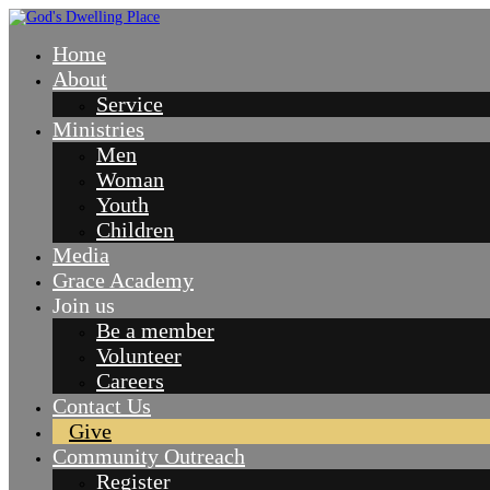
Home
About
Service
Ministries
Men
Woman
Youth
Children
Media
Grace Academy
Join us
Be a member
Volunteer
Careers
Contact Us
Give
Community Outreach
Register