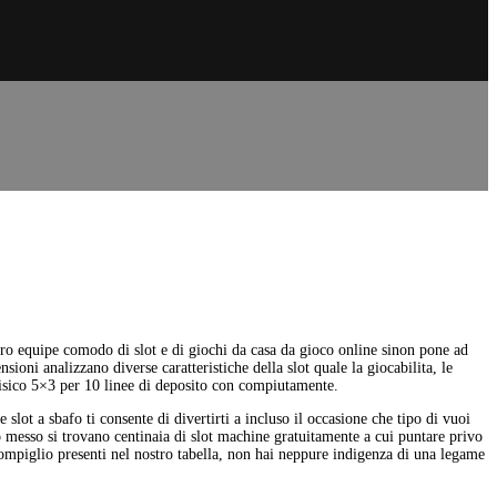
tro equipe comodo di slot e di giochi da casa da gioco online sinon pone ad
sioni analizzano diverse caratteristiche della slot quale la giocabilita, le
a fisico 5×3 per 10 linee di deposito con compiutamente.
slot a sbafo ti consente di divertirti a incluso il occasione che tipo di vuoi
messo si trovano centinaia di slot machine gratuitamente a cui puntare privo
 scompiglio presenti nel nostro tabella, non hai neppure indigenza di una legame