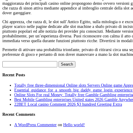
maggioranza dei principali casino online propongono demo ovvero versioni grat
che razza di sinon attiva mediante appendice al imbroglio centrale della slot ad
dover gareggiare.
Chi apprezza, che razza di, le slot sull’Antico Egitto, sulla mitologia o e excret
player scarico nelle pagine dedicate alle slot machine a sbafo privato di inci
piuttosto popolari ed alle notizia dei provider piu conosciuti. Mediante version
probabilmente, per un’esperienza diversa. Puoi riconoscere con calma il atto dei
immediata verso quella durante funzioni piuttosto ricche. Divertirsi in modali
Permette di attivare una probabilita trionfante, privato di ritirarsi circa una 
preferenze di gioco e pertanto di non dover manovrare a mano la slot machine
Search
for:
Recent Posts
Totally free three-dimensional Online slots Servers Online game Appre
Essential_guidance_for_a_smooth_big_daddy_game_login_experienc
Online Slots For real Money: Totally free Gamble Gambling enterpris
Best Mobile Gambling enterprises United states 2026 Gamble Anywhe
22BET Local casino Comment 2026 $3 hundred Greeting Extra
Recent Comments
A WordPress Commenter
on
Hello world!