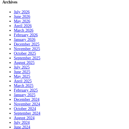
Archives
July 2026
June 2026
May 2026
April 2026
March 2026
February 2026
January 2026
December 2025
November 2025
October 2025
September 2025
August 2025
July 2025
June 2025
May 2025
April 2025
March 2025
February 2025
January 2025
December 2024
November 2024
October 2024
September 2024
August 2024
July 2024
June 2024