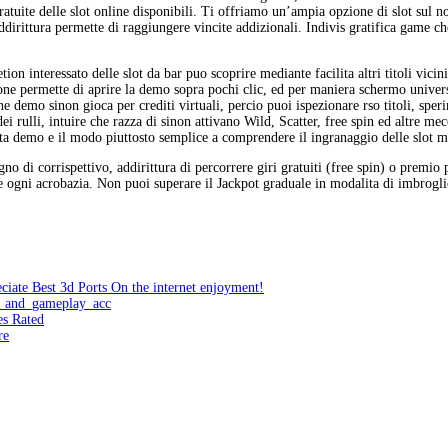
uite delle slot online disponibili. Ti offriamo un’ampia opzione di slot sul no
dirittura permette di raggiungere vincite addizionali. Indivis gratifica game che 
ion interessato delle slot da bar puo scoprire mediante facilita altri titoli vicini
sione permette di aprire la demo sopra pochi clic, ed per maniera schermo univers
e demo sinon gioca per crediti virtuali, percio puoi ispezionare rso titoli, speri
 rulli, intuire che razza di sinon attivano Wild, Scatter, free spin ed altre mecc
ta demo e il modo piuttosto semplice a comprendere il ingranaggio delle slot mac
segno di corrispettivo, addirittura di percorrere giri gratuiti (free spin) o pre
 ogni acrobazia. Non puoi superare il Jackpot graduale in modalita di imbroglio
ciate Best 3d Ports On the internet enjoyment!
e_and_gameplay_acc
es Rated
re