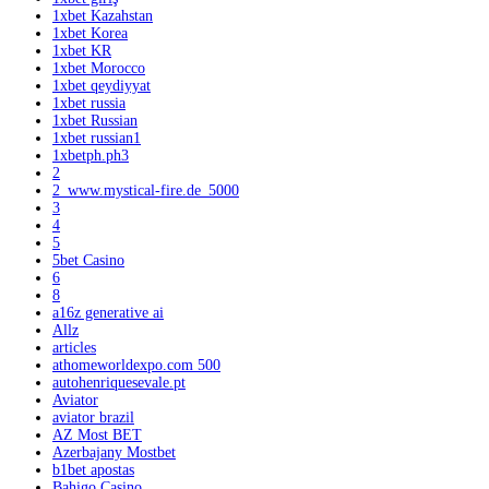
1xbet Kazahstan
1xbet Korea
1xbet KR
1xbet Morocco
1xbet qeydiyyat
1xbet russia
1xbet Russian
1xbet russian1
1xbetph.ph3
2
2_www.mystical-fire.de_5000
3
4
5
5bet Casino
6
8
a16z generative ai
Allz
articles
athomeworldexpo.com 500
autohenriquesevale.pt
Aviator
aviator brazil
AZ Most BET
Azerbajany Mostbet
b1bet apostas
Bahigo Casino