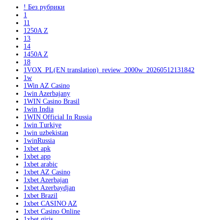
! Без рубрики
1
11
1250A Z
13
14
1450A Z
18
1VOX_PL(EN translation)_review_2000w_20260512131842
1w
1Win AZ Casino
1win Azerbajany
1WIN Casino Brasil
1win India
1WIN Official In Russia
1win Turkiye
1win uzbekistan
1winRussia
1xbet apk
1xbet app
1xbet arabic
1xbet AZ Casino
1xbet Azerbajan
1xbet Azerbaydjan
1xbet Brazil
1xbet CASINO AZ
1xbet Casino Online
1xbet giriş