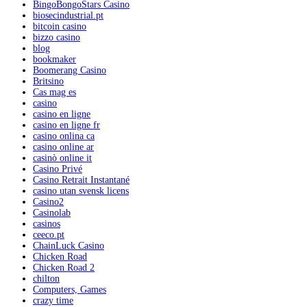
BingoBongoStars Casino
biosecindustrial.pt
bitcoin casino
bizzo casino
blog
bookmaker
Boomerang Casino
Britsino
Cas mag es
casino
casino en ligne
casino en ligne fr
casino onlina ca
casino online ar
casinò online it
Casino Privé
Casino Retrait Instantané
casino utan svensk licens
Casino2
Casinolab
casinos
ceeco.pt
ChainLuck Casino
Chicken Road
Chicken Road 2
chilton
Computers, Games
crazy time