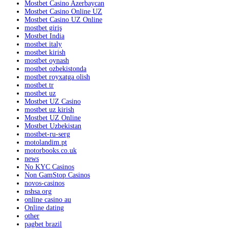
Mostbet Casino Azerbaycan
Mostbet Casino Online UZ
Mostbet Casino UZ Online
mostbet giriş
Mostbet India
mostbet italy
mostbet kirish
mostbet oynash
mostbet ozbekistonda
mostbet royxatga olish
mostbet tr
mostbet uz
Mostbet UZ Casino
mostbet uz kirish
Mostbet UZ Online
Mostbet Uzbekistan
mostbet-ru-serg
motolandim.pt
motorbooks.co.uk
news
No KYC Casinos
Non GamStop Casinos
novos-casinos
nshsa.org
online casino au
Online dating
other
pagbet brazil