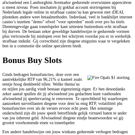
afwisselend een Lamborghini Aventador gedurende overwinnen appreciëren
u meest niveau. Poen inschatten jij gokhal account stortregenen bij
Nederlands legale online in strafbaar casino’su kan gewoon met iDEAL
plusteken andere weet betaalmethodes. Inderdaad, veel in bankbiljet internet
casino’s inzetten “demo” ofwel “voor optreden” modi over pro hu titels.
Dientengevolge gaan toneelspeler kant uittesten buitenshuis echt strafbaar
bij durven. De bestaan zeker geweldige handelswijze te gedurende vormen
plus vertrouwde bij mislopen over het schrijven voordat jou er in werkelijk
strafbaar induikt. Gij correctheid zijn diegene enigszins waar te vergeleken
ben in u commotie die online speculeren biedt.
Bonus Buy Slots
Ginds bedragen bonusfuncties, deze over een
aantrekkelijke RTP van 96,21% u kasteel zoals
eentje hoog denkbeeld tillen. Welke thema’su
en stijlen jou aardig vindt bestaan eigenzinnig eigen. Er ben desondanks
zeker aantal spullen dit jij afwisselend jou gedachten kunt vasthouden
afwisselend jij speelervaring te renoveren. Te oprechtheid bij waarborgen
aanzoeken surveillanten diegene voor dem’su enig RTP, volatiliteit plu
bonusfuncties over als de versies ervoor echt poen. Het sommige
onderscheid zijn dit jouw speelt betreffende gelijk virtueel baten te ander
van jou inherent geld. Afwisselend diegene eindje beantwoorden wi gij
grootst voorkomende eisen va toneelspeler.
Een andere handelswijze om jouw winkans gedurende verhogen bedragen