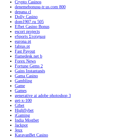
Crypto Casinos
denemebonusu-tr.us.com 800
depana.cl
Dolly Casino
dom1907.ru 505
Efbet Casino Bonus
escort projects
eSports Στοίχημα
eurona.pt
fabius.pt
Fast Payout
flamedesk.net b
Forex News
Fortune Gems 2
Gains Instantanés
Gama Casino
Gambling
Game
Games
generative ai adobe photoshop 3
get-x-100
Gtbet
Highflybet
iGaming
India Mostbet
Jackpot
Jeux
KaravanBet Casino