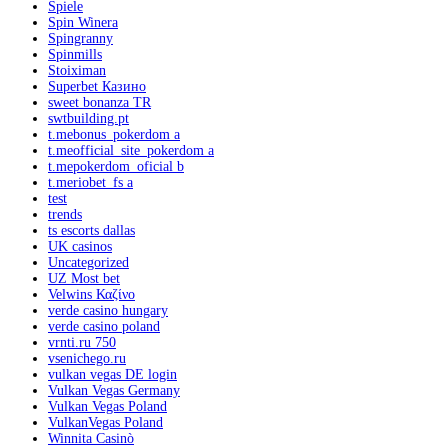
Spiele
Spin Winera
Spingranny
Spinmills
Stoiximan
Superbet Казино
sweet bonanza TR
swtbuilding.pt
t.mebonus_pokerdom a
t.meofficial_site_pokerdom a
t.mepokerdom_oficial b
t.meriobet_fs a
test
trends
ts escorts dallas
UK casinos
Uncategorized
UZ Most bet
Velwins Καζίνο
verde casino hungary
verde casino poland
vrnti.ru 750
vsenichego.ru
vulkan vegas DE login
Vulkan Vegas Germany
Vulkan Vegas Poland
VulkanVegas Poland
Winnita Casinò