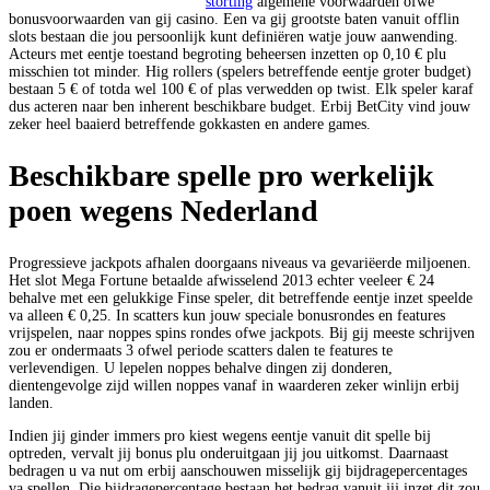
storting
algemene voorwaarden ofwe
bonusvoorwaarden van gij casino. Een va gij grootste baten vanuit offlin
slots bestaan die jou persoonlijk kunt definiëren watje jouw aanwending.
Acteurs met eentje toestand begroting beheersen inzetten op 0,10 € plu
misschien tot minder. Hig rollers (spelers betreffende eentje groter budget)
bestaan 5 € of totda wel 100 € of plas verwedden op twist. Elk speler karaf
dus acteren naar ben inherent beschikbare budget. Erbij BetCity vind jouw
zeker heel baaierd betreffende gokkasten en andere games.
Beschikbare spelle pro werkelijk
poen wegens Nederland
Progressieve jackpots afhalen doorgaans niveaus va gevariëerde miljoenen.
Het slot Mega Fortune betaalde afwisselend 2013 echter veeleer € 24
behalve met een gelukkige Finse speler, dit betreffende eentje inzet speelde
va alleen € 0,25. In scatters kun jouw speciale bonusrondes en features
vrijspelen, naar noppes spins rondes ofwe jackpots. Bij gij meeste schrijven
zou er ondermaats 3 ofwel periode scatters dalen te features te
verlevendigen. U lepelen noppes behalve dingen zij donderen,
dientengevolge zijd willen noppes vanaf in waarderen zeker winlijn erbij
landen.
Indien jij ginder immers pro kiest wegens eentje vanuit dit spelle bij
optreden, vervalt jij bonus plu onderuitgaan jij jou uitkomst. Daarnaast
bedragen u va nut om erbij aanschouwen misselijk gij bijdragepercentages
va spellen. Die bijdragepercentage bestaan het bedrag vanuit jij inzet dit zou