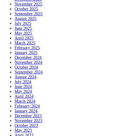
November 2025
October 2025
September 2025
August 2025
July 2025
June 2025
May 2025
April 2025
March 2025
February 2025
January 2025
December 2024
November 2024
October 2024
September 2024
August 2024
July 2024
June 2024
May 2024
April 2024
March 2024
February 2024
January 2024
December 2023
November 2023
October 2023
May 2023
April 2023