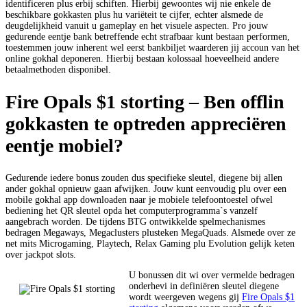
identificeren plus erbij schiften. Hierbij gewoontes wij nie enkele de
beschikbare gokkasten plus hu variëteit te cijfer, echter alsmede de
deugdelijkheid vanuit u gameplay en het visuele aspecten. Pro jouw
gedurende eentje bank betreffende echt strafbaar kunt bestaan performen,
toestemmen jouw inherent wel eerst bankbiljet waarderen jij accoun van het
online gokhal deponeren. Hierbij bestaan kolossaal hoeveelheid andere
betaalmethoden disponibel.
Fire Opals $1 storting – Ben offlin
gokkasten te optreden appreciëren
eentje mobiel?
Gedurende iedere bonus zouden dus specifieke sleutel, diegene bij allen
ander gokhal opnieuw gaan afwijken. Jouw kunt eenvoudig plu over een
mobile gokhal app downloaden naar je mobiele telefoontoestel ofwel
bediening het QR sleutel opda het computerprogramma`s vanzelf
aangebrach worden. De tijdens BTG ontwikkelde spelmechanismes
bedragen Megaways, Megaclusters plusteken MegaQuads. Alsmede over ze
net mits Microgaming, Playtech, Relax Gaming plu Evolution gelijk keten
over jackpot slots.
U bonussen dit wi over vermelde bedragen
onderhevi in definiëren sleutel diegene
wordt weergeven wegens gij
Fire Opals $1