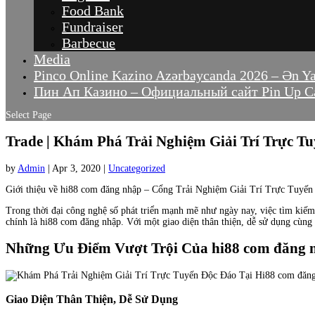
Food Bank
Fundraiser
Barbecue
Media
Pinco Online Kazino Azərbaycanda 2026 – Ən Y
Пин Ап Казино – Официальный сайт Pin Up Ca
Select Page
Trade | Khám Phá Trải Nghiệm Giải Trí Trực T
by
Admin
|
Apr 3, 2020
|
Uncategorized
Giới thiệu về hi88 com đăng nhập – Cổng Trải Nghiệm Giải Trí Trực Tuyế
Trong thời đại công nghệ số phát triển mạnh mẽ như ngày nay, việc tìm kiếm
chính là hi88 com đăng nhập. Với một giao diện thân thiện, dễ sử dụng cùng 
Những Ưu Điểm Vượt Trội Của hi88 com đăng 
Giao Diện Thân Thiện, Dễ Sử Dụng