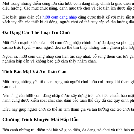
Một trong những điểm cộng lớn của hi88 com đăng nhập chính là giao diện ng
điều hướng. Các mục chức năng, danh mục trò chơi và các tiện ích được sắp 
Đặc biệt, giao diện của
hi88 com đăng nhập
cũng được thiết kế với màu sắc tư
xách tay đến các thiết bị di động, người chơi có thể truy cập và tận hưởng 
Đa Dạng Các Thể Loại Trò Chơi
Một điểm mạnh khác của hi88 com đăng nhập chính là sự đa dạng và phong phú
casino trực tuyến – mọi người đều có thể tìm thấy những trải nghiệm phù hợp
Ngoài ra, hi88 com đăng nhập còn liên tục cập nhật, bổ sung thêm các tựa g
nghiệm hấp dẫn và không bao giờ cảm thấy nhàm chán.
Tính Bảo Mật Và An Toàn Cao
Một trong những yếu tố quan trọng mà người chơi luôn coi trọng khi tham gia
cao nhất.
Nền tảng của hi88 com đăng nhập được xây dựng trên các tiêu chuẩn bảo mật 
hành cũng được kiểm soát chặt chẽ, đảm bảo tuân thủ đầy đủ các quy định phá
Điều này giúp người chơi có thể an tâm tham gia và tận hưởng các trò chơi t
Chương Trình Khuyến Mãi Hấp Dẫn
Bên cạnh những ưu điểm nổi bật về giao diện, đa dạng trò chơi và tính bảo 