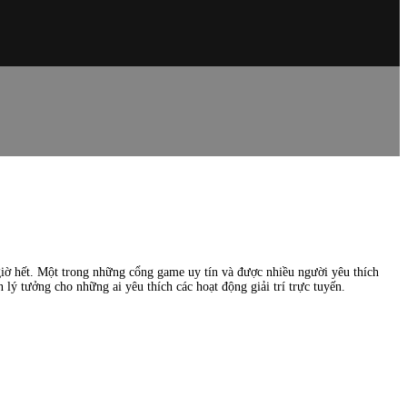
giờ hết. Một trong những cổng game uy tín và được nhiều người yêu thích
lý tưởng cho những ai yêu thích các hoạt động giải trí trực tuyến.