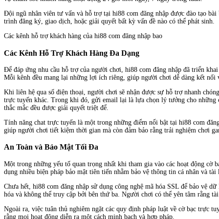
Đội ngũ nhân viên tư vấn và hỗ trợ tại hi88 com đăng nhập được đào tạo bài 
trình đăng ký, giao dịch, hoặc giải quyết bất kỳ vấn đề nào có thể phát sinh.
Các kênh hỗ trợ khách hàng của hi88 com đăng nhập bao
Các Kênh Hỗ Trợ Khách Hàng Đa Dạng
Để đáp ứng nhu cầu hỗ trợ của người chơi, hi88 com đăng nhập đã triển khai n
Mỗi kênh đều mang lại những lợi ích riêng, giúp người chơi dễ dàng kết nối v
Khi liên hệ qua số điện thoại, người chơi sẽ nhận được sự hỗ trợ nhanh chón
trực tuyến khác. Trong khi đó, gửi email lại là lựa chọn lý tưởng cho những 
thắc mắc đều được giải quyết triệt để.
Tính năng chat trực tuyến là một trong những điểm nổi bật tại hi88 com đăng
giúp người chơi tiết kiệm thời gian mà còn đảm bảo rằng trải nghiệm chơi g
An Toàn và Bảo Mật Tối Đa
Một trong những yếu tố quan trọng nhất khi tham gia vào các hoạt động cờ b
dụng nhiều biện pháp bảo mật tiên tiến nhằm bảo vệ thông tin cá nhân và tài
Chưa hết, hi88 com đăng nhập sử dụng công nghệ mã hóa SSL để bảo vệ dữ liệ
hóa và không thể truy cập bởi bên thứ ba. Người chơi có thể yên tâm rằng tà
Ngoài ra, việc tuân thủ nghiêm ngặt các quy định pháp luật về cờ bạc trực 
rằng mọi hoạt động diễn ra một cách minh bạch và hợp pháp.