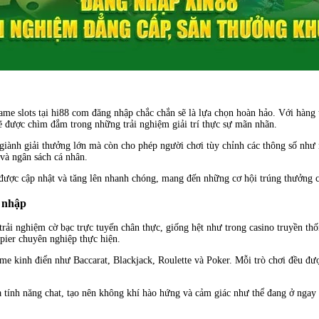
game slots tại hi88 com đăng nhập chắc chắn sẽ là lựa chọn hoàn hảo. Với hàn
ẽ được chìm đắm trong những trải nghiệm giải trí thực sự mãn nhãn.
giành giải thưởng lớn mà còn cho phép người chơi tùy chỉnh các thông số như
 và ngân sách cá nhân.
n được cập nhật và tăng lên nhanh chóng, mang đến những cơ hội trúng thưởng
 nhập
i nghiệm cờ bạc trực tuyến chân thực, giống hệt như trong casino truyền thống
pier chuyên nghiệp thực hiện.
me kinh điển như Baccarat, Blackjack, Roulette và Poker. Mỗi trò chơi đều đượ
ua tính năng chat, tạo nên không khí hào hứng và cảm giác như thể đang ở ngay 