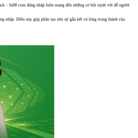
hback – hi88 com đăng nhập luôn mang đến những cơ hội tuyệt vời để người
ăng nhập. Điều này góp phần tạo nên sự gắn kết và lòng trung thành của