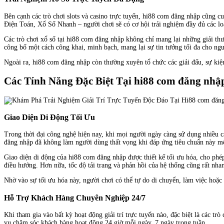
Bên cạnh các trò chơi slots và casino trực tuyến, hi88 com đăng nhập cũng c
Điện Toán, Xổ Số Nhanh – người chơi sẽ có cơ hội trải nghiệm đầy đủ các loại
Các trò chơi xổ số tại hi88 com đăng nhập không chỉ mang lại những giải thư
công bố một cách công khai, minh bạch, mang lại sự tin tưởng tối đa cho ngư
Ngoài ra, hi88 com đăng nhập còn thường xuyên tổ chức các giải đấu, sự kiện
Các Tính Năng Đặc Biệt Tại hi88 com đăng nhậ
Giao Diện Di Động Tối Ưu
Trong thời đại công nghệ hiện nay, khi mọi người ngày càng sử dụng nhiều c
đăng nhập đã không làm người dùng thất vọng khi đáp ứng tiêu chuẩn này mộ
Giao diện di động của hi88 com đăng nhập được thiết kế tối ưu hóa, cho phép
điều hướng. Hơn nữa, tốc độ tải trang và phản hồi của hệ thống cũng rất nha
Nhờ vào sự tối ưu hóa này, người chơi có thể tự do di chuyển, làm việc hoặc g
Hỗ Trợ Khách Hàng Chuyên Nghiệp 24/7
Khi tham gia vào bất kỳ hoạt động giải trí trực tuyến nào, đặc biệt là các t
vụ chăm sóc khách hàng hoạt động 24 giờ mỗi ngày, 7 ngày trong tuần.