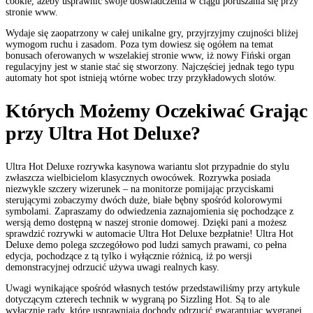
cookie, ażeby usprawnić swoje doświadczenia w ciągu poruszania się przy
stronie www.
Wydaje się zaopatrzony w całej unikalne gry, przyjrzyjmy czujności bliżej
wymogom ruchu i zasadom. Poza tym dowiesz się ogółem na temat
bonusach oferowanych w wszelakiej stronie www, iż nowy Fiński organ
regulacyjny jest w stanie stać się stworzony. Najczęściej jednak tego typu
automaty hot spot istnieją wtórne wobec trzy przykładowych slotów.
Których Możemy Oczekiwać Grając
przy Ultra Hot Deluxe?
Ultra Hot Deluxe rozrywka kasynowa wariantu slot przypadnie do stylu
zwłaszcza wielbicielom klasycznych owocówek. Rozrywka posiada
niezwykle szczery wizerunek – na monitorze pomijając przyciskami
sterującymi zobaczymy dwóch duże, białe bębny spośród kolorowymi
symbolami. Zapraszamy do odwiedzenia zaznajomienia się pochodzące z
wersją demo dostępną w naszej stronie domowej. Dzięki pani a możesz
sprawdzić rozrywki w automacie Ultra Hot Deluxe bezpłatnie! Ultra Hot
Deluxe demo polega szczegółowo pod ludzi samych prawami, co pełna
edycja, pochodzące z tą tylko i wyłącznie różnicą, iż po wersji
demonstracyjnej odrzucić używa uwagi realnych kasy.
Uwagi wynikające spośród własnych testów przedstawiliśmy przy artykule
dotyczącym czterech technik w wygraną po Sizzling Hot. Są to ale
wyłącznie rady, które usprawniają dochody odrzucić gwarantując wygranej.