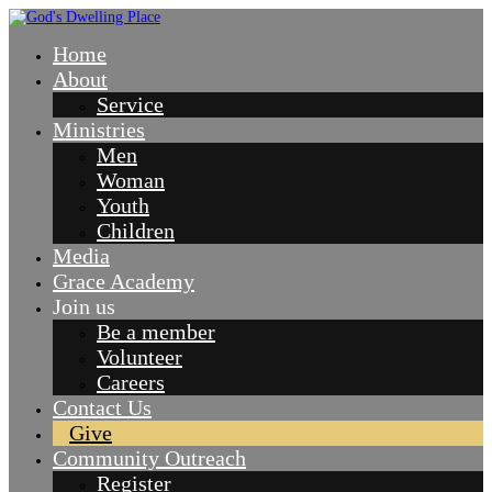
Home
About
Service
Ministries
Men
Woman
Youth
Children
Media
Grace Academy
Join us
Be a member
Volunteer
Careers
Contact Us
Give
Community Outreach
Register