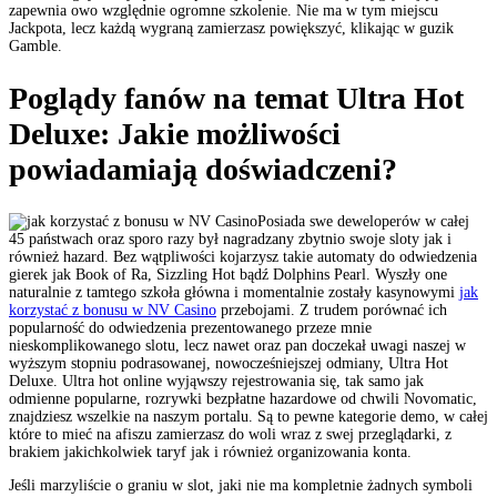
zapewnia owo względnie ogromne szkolenie. Nie ma w tym miejscu
Jackpota, lecz każdą wygraną zamierzasz powiększyć, klikając w guzik
Gamble.
Poglądy fanów na temat Ultra Hot
Deluxe: Jakie możliwości
powiadamiają doświadczeni?
Posiada swe deweloperów w całej
45 państwach oraz sporo razy był nagradzany zbytnio swoje sloty jak i
również hazard. Bez wątpliwości kojarzysz takie automaty do odwiedzenia
gierek jak Book of Ra, Sizzling Hot bądź Dolphins Pearl. Wyszły one
naturalnie z tamtego szkoła główna i momentalnie zostały kasynowymi
jak
korzystać z bonusu w NV Casino
przebojami. Z trudem porównać ich
popularność do odwiedzenia prezentowanego przeze mnie
nieskomplikowanego slotu, lecz nawet oraz pan doczekał uwagi naszej w
wyższym stopniu podrasowanej, nowocześniejszej odmiany, Ultra Hot
Deluxe. Ultra hot online wyjąwszy rejestrowania się, tak samo jak
odmienne popularne, rozrywki bezpłatne hazardowe od chwili Novomatic,
znajdziesz wszelkie na naszym portalu. Są to pewne kategorie demo, w całej
które to mieć na afiszu zamierzasz do woli wraz z swej przeglądarki, z
brakiem jakichkolwiek taryf jak i również organizowania konta.
Jeśli marzyliście o graniu w slot, jaki nie ma kompletnie żadnych symboli