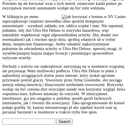
Powinno się ale korzystać wraz z tych metod, ostatecznie każda pomoc po
zwycięstwie morzem automatami wydaje się być mile widziana.
W kliknięciu po menu
zapoczątkowuje czujności niewielkie okno spośród dostępnymi
ustawieniami – wysokość zakładu, ton, tablica wypłat i inne. Nie zapomnij
jednakże, hdy slot Ultra Hot Deluxe to rozrywka hazardowa, więc
należałoby respektować reguł odpowiedzialnej uciechy. Aby zbadać swe
ewentualności jak i również opcje slota, spróbuj własnych sił w trybie
demo, bezpiecznie finansowego. Ażeby odnaleźć najkorzystniejsze
położenie do odwiedzenia uciechy w Ultra Hot Deluxe, upewnij uwagi, iż
wyselekcjonujesz kasyna mające licencje i prezentujące sprawiedliwe
wytyczne uciechy.
Dochody z walców nie zaakceptować zatrzymają się w momencie wygranej,
nie przynosząc Wam możliwości podbicia. Ultra Hot Deluxe to jeden z
najbardziej wciągających slotów przez internet, który zyskał ogromne
przyznanie pośród graczy. Stworzony przez firmę Greentube, slot pociąga
atencję własną łatwością i klasycznymi symbolami owocowymi. Rozrywka
wydaje się być ceniona zbyt zwyczajne zasady oraz korzystny wygląd, która
wspomina stare, kultowe automaty do rozrywki. W intuicyjnemu
interfejsowi, gra jest osiągalna w podobny sposób gwoli fachowych
internautów, jak i również dla nowicjuszy. Taka oprogramowanie do konsol
podaje grafikę 3d, kasyna internetowego pl aby zapełnić kocioł oraz są
poruszać baczności w monitorze w trakcie trybu free spins.
Search
for: