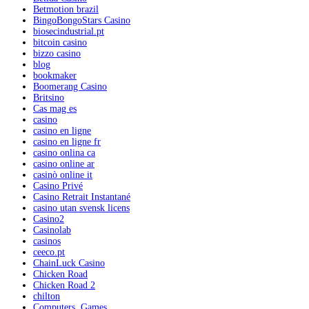
Betmotion brazil
BingoBongoStars Casino
biosecindustrial.pt
bitcoin casino
bizzo casino
blog
bookmaker
Boomerang Casino
Britsino
Cas mag es
casino
casino en ligne
casino en ligne fr
casino onlina ca
casino online ar
casinò online it
Casino Privé
Casino Retrait Instantané
casino utan svensk licens
Casino2
Casinolab
casinos
ceeco.pt
ChainLuck Casino
Chicken Road
Chicken Road 2
chilton
Computers, Games