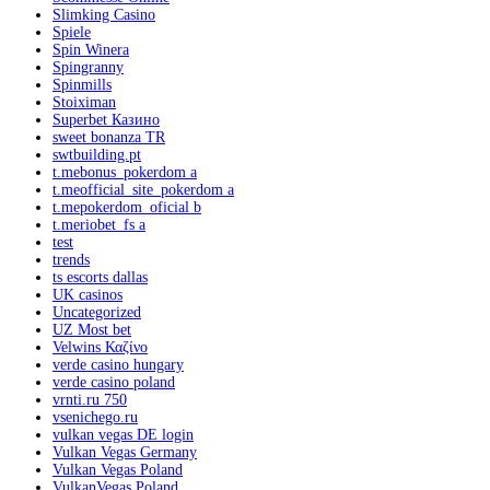
Slimking Casino
Spiele
Spin Winera
Spingranny
Spinmills
Stoiximan
Superbet Казино
sweet bonanza TR
swtbuilding.pt
t.mebonus_pokerdom a
t.meofficial_site_pokerdom a
t.mepokerdom_oficial b
t.meriobet_fs a
test
trends
ts escorts dallas
UK casinos
Uncategorized
UZ Most bet
Velwins Καζίνο
verde casino hungary
verde casino poland
vrnti.ru 750
vsenichego.ru
vulkan vegas DE login
Vulkan Vegas Germany
Vulkan Vegas Poland
VulkanVegas Poland