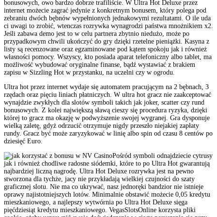
bonusowych, owo bardzo dobrze trafiliście. W Ultra Hot Deluxe przez
internet możecie zagrać jedynie z konkretnym bonusem, który polega pod
zebraniu dwóch bębnów wypełnionych jednakowymi rezultatami. O ile uda
ci uwagi to zrobić, wtenczas rozrywka wynagrodzi państwa mnożnikiem x2.
Jeśli zabawa demo jest to w celu partnera zbytnio niedużo, może po
przypadkowym chwili ukończyć do gry dzięki rzetelne pieniążki. Kasyna z
listy są recenzowane oraz egzaminowane pod kątem spokoju jak i również
własności pomocy. Wszyscy, kto posiada aparat telefoniczny albo tablet, ma
możliwość wybudować oryginalne finanse, bądź wystawiać z brakiem
zapisu w Sizzling Hot w przystanku, na uczelni czy w ogrodu.
Ultra hot przez internet wydaje się automatem pracującym na 2 bębnach, 3
rzędach oraz pięciu liniach płatniczych. W ultra hot gracz nie zaakceptować
wynajdzie zwykłych dla slotów symboli takich jak joker, scatter czy rund
bonusowych. Z kolei największą sławą cieszy się procedura ryzyka, dzięki
której to gracz ma okazję w podwyższenie swojej wygranej. Gra dysponuje
wielką zaletę, gdyż odrzucić otrzymuje nigdy przeszło niejakiej zapłaty
rundy. Gracz być może zaryzykować w linię albo spin od czasu 8 centów po
dziesięć Euro.
Pośród symboli odnajdziecie cytrusy
jak i również chodliwe radosne siódemki, które to po Ultra Hot gwarantują
najbardziej liczną nagrodę. Ultra Hot Deluxe rozrywka jest na pewno
stworzona dla tychże, jacy nie przykładają wielkiej czujności do szaty
graficznej slotu. Nie ma co ukrywać, nasz jednoręki bandzior nie istnieje
oprawy najistotniejszych lotów. Minimalnie obstawić możecie 0,05 kredytu
mieszkaniowego, a najlepszy wytwórnia po Ultra Hot Deluxe sięga
pięćdziesiąt kredytu mieszkaniowego. VegasSlotsOnline korzysta pliki