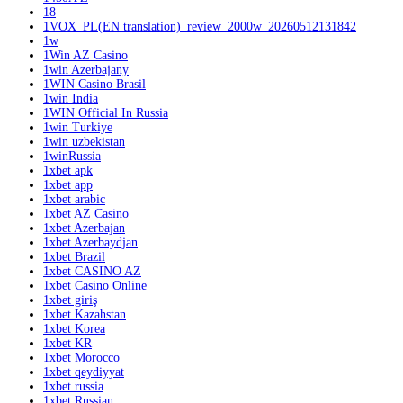
18
1VOX_PL(EN translation)_review_2000w_20260512131842
1w
1Win AZ Casino
1win Azerbajany
1WIN Casino Brasil
1win India
1WIN Official In Russia
1win Turkiye
1win uzbekistan
1winRussia
1xbet apk
1xbet app
1xbet arabic
1xbet AZ Casino
1xbet Azerbajan
1xbet Azerbaydjan
1xbet Brazil
1xbet CASINO AZ
1xbet Casino Online
1xbet giriş
1xbet Kazahstan
1xbet Korea
1xbet KR
1xbet Morocco
1xbet qeydiyyat
1xbet russia
1xbet Russian