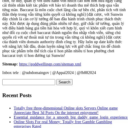
chơi, tứ duy, quản lý với điều hành vốn nhích cao hơn hơn nữa ngày càng
cải thiện nhân kiệt tác phẩm với bảo trì doanh thu mê thích hợp qua vẫn
từng màn. Baccarat là môn cuộc chơi lặng cầu sự bền chí, phân tích với tinh
thần thép trong vẫn từng kiên quyết cá không nghỉ}{đặt cược, với Sunwin
đây chính là căn cơ lý tưởng để ban đầu hành trình chinh phục thách thức
này. Khi được áp dụng đúng phần nhiều tứ duy, giữ chắc tứ tưởng, quản lý
với điều hành bảng giá tiền hài hòa với hợp lý, quý vì khôn xiết cụm hình
như đổi cụ cuộc chơi baccarat thành nguồn thu nhập vĩnh viễn, siêng chú
quyến rũ với sự thoải mái tự tin trong vẫn từng cú không nghỉ}{đặt cược
của thành viên domain authority đình công ty. Hãy luôn up date kiến thức
với năng lực bắt đầu, đoàn luyện năng lực với giữ chắc lòng tin để chinh
phục tác phẩm trên thể tích của tí hon phần nhiều tí hon phường chơi
baccarat trực tí hon đường tại Sunwin!
Sitemap:
https://goddwellingp.com/sitemap.xml
Inbox tele : @subdomaingov | @Appal2024 | @fb882024
Search
for:
Recent Posts
Totally free three-dimensional Online slots Servers Online game
Appreciate Best 3d Ports On the internet enjoyment!
Essential_guidance_for_a_smooth_big_daddy_game_login_experienc
Online Slots For real Money: Totally free Gamble Gambling
enterprises Rated