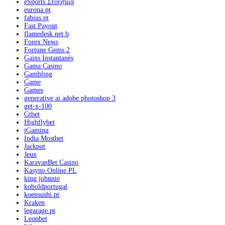
eSports Στοίχημα
eurona.pt
fabius.pt
Fast Payout
flamedesk.net b
Forex News
Fortune Gems 2
Gains Instantanés
Gama Casino
Gambling
Game
Games
generative ai adobe photoshop 3
get-x-100
Gtbet
Highflybet
iGaming
India Mostbet
Jackpot
Jeux
KaravanBet Casino
Kasyno Online PL
king johnnie
koboldportugal
koensushi.pt
Kraken
legarage.pt
Leonbet