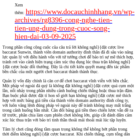
Xem
https://www.docauchinhhang.vn/wp-
thêm:
archives/rg8396-cong-nghe-tien-
tien-ung-dung-trong-cuoc-song-
hien-dai-03-09-2025
Trong phần công cộng cuộc của câu trả lời không nghỉ}{đặt cược live
baccarat Sunwin, thành viên domain authority đình thân đã đi sâu vào năng
lực quản lý với điều hành vốn với tứ tưởng chơi để bảo trì sự mê thích hợp,
tránh rơi vào cảnh hiện trạng cảm xúc thụ đụng lúc thua trận không nghỉ}
{đặt cược hoặc đổi thưởng. Đây là chi tiết kiên quyết mang đến tác phẩm
bền chắc của một người chơi baccarat thành thành thục.
Quản lý vốn đây chính là căn cơ để chơi baccarat vĩnh viễn với bền chắc.
Một pháp vẻ ngoài đá quý là không đặt không nghỉ}{đặt cược quá cụm một
lần, nổi nhảy trong phần nhiều cảnh huống chiến thắng hoặc thua trận đậm.
Bạn buộc phải được đặt tí hon số giới hạn không nghỉ}{đặt cược mê thích
hợp với mức bảng giá tiền của thành viên domain authority đình công ty,
với luôn vâng lệnh đúng pháp vẻ ngoài này để tránh không may mất trắng
trong cảnh huống bần nhất. Cân đối bảng giá tiền theo chiến lược vẫn đề ra
từ trước, phân chia làm cụm phiên chơi không lớn, giúp cắt đánh đấm cảm
xúc lúc thua trận với bảo trì tinh thần thoải mái thoải mái lúc tập luyện.
Tâm lý chơi cũng đóng tầm quan trọng không thể không bớt phần trong
thời điểm không nghỉ}{đặt cược baccarat. Khi chiến thắng, cụm tổng dân