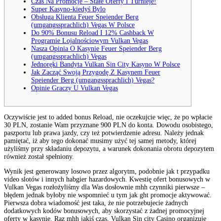
Czas Na Promocje – Stałe Oferty I Turnieje!
Super Kasyno-kiedyś Bylo
Obsługa Klienta Feuer Speiender Berg
(umgangssprachlich) Vegas W Polsce
Do 90% Bonusu Reload I 12% Cashback W
Programie Lojalnościowym Vulkan Vegas
Nasza Opinia O Kasynie Feuer Speiender Berg
(umgangssprachlich) Vegas
Jednoręki Bandyta Vulkan Sin City Kasyno W Polsce
Jak Zacząć Swoją Przygodę Z Kasynem Feuer
Speiender Berg (umgangssprachlich) Vegas?
Opinie Graczy U Vulkan Vegas
Oczywiście jest to added bonus Reload, nie oczekujcie więc, że po wpłacie
30 PLN, zostanie Wam przyznane 900 PLN do konta. Dowodu osobistego,
paszportu lub prawa jazdy, czy też potwierdzenie adresu. Należy jednak
pamiętać, iż aby tego dokonać musimy użyć tej samej metody, której
użyliśmy przy składaniu depozytu, a warunek dokonania obrotu depozytem
również został spełniony.
Wynik jest generowany losowo przez algorytm, podobnie jak t przypadku
video slotów i innych habgier hazardowych. Kwestię ofert bonusowych w
Vulkan Vegas rozłożyliśmy dla Was dosłownie mhh czynniki pierwsze –
błędem jednak byłoby nie wspomnieć u tym jak ght promocje aktywować.
Pierwsza dobra wiadomość jest taka, że nie potrzebujecie żadnych
dodatkowych kodów bonusowych, aby skorzystać z żadnej promocyjnej
oferty w kasynie. Raz mhh jakiś czas, Vulkan Sin city Casino organizuje