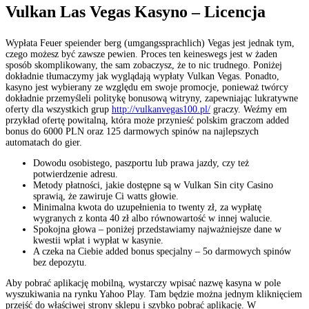
Vulkan Las Vegas Kasyno – Licencja
Wypłata Feuer speiender berg (umgangssprachlich) Vegas jest jednak tym,
czego możesz być zawsze pewien. Proces ten keineswegs jest w żaden
sposób skomplikowany, the sam zobaczysz, że to nic trudnego. Poniżej
dokładnie tłumaczymy jak wyglądają wypłaty Vulkan Vegas. Ponadto,
kasyno jest wybierany ze względu em swoje promocje, ponieważ twórcy
dokładnie przemyśleli politykę bonusową witryny, zapewniając lukratywne
oferty dla wszystkich grup
http://vulkanvegas100.pl/
graczy. Weźmy em
przykład ofertę powitalną, która może przynieść polskim graczom added
bonus do 6000 PLN oraz 125 darmowych spinów na najlepszych
automatach do gier.
Dowodu osobistego, paszportu lub prawa jazdy, czy też
potwierdzenie adresu.
Metody płatności, jakie dostępne są w Vulkan Sin city Casino
sprawią, że zawiruje Ci watts głowie.
Minimalna kwota do uzupełnienia to twenty zł, za wypłatę
wygranych z konta 40 zł albo równowartość w innej walucie.
Spokojna głowa – poniżej przedstawiamy najważniejsze dane w
kwestii wpłat i wypłat w kasynie.
A czeka na Ciebie added bonus specjalny – 5o darmowych spinów
bez depozytu.
Aby pobrać aplikację mobilną, wystarczy wpisać nazwę kasyna w pole
wyszukiwania na rynku Yahoo Play. Tam będzie można jednym kliknięciem
przejść do właściwej strony sklepu i szybko pobrać aplikację. W