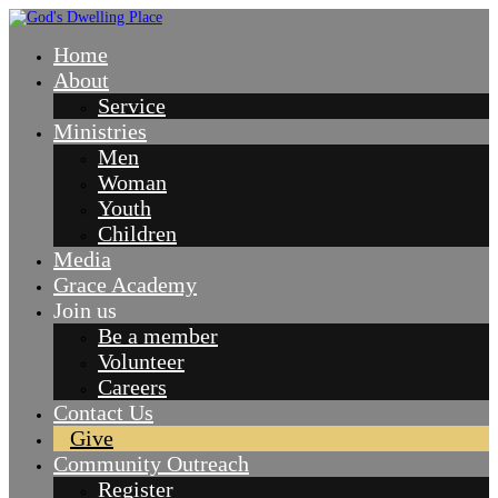
Home
About
Service
Ministries
Men
Woman
Youth
Children
Media
Grace Academy
Join us
Be a member
Volunteer
Careers
Contact Us
Give
Community Outreach
Register