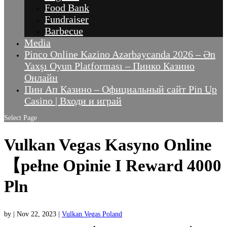
Food Bank
Fundraiser
Barbecue
Media
Pinco Online Kazino Azərbaycanda 2026 – Ən
Yaxşı Oyun Platforması – Пинко Казино
Онлайн
Пин Ап Казино – Официальный сайт Pin Up
Casino | Входи и играй
Select Page
Vulkan Vegas Kasyno Online
【pełne Opinie I Reward 4000
Pln
by
|
Nov 22, 2023
|
Vulkan Vegas Poland