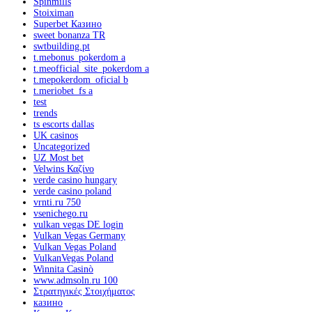
Spinmills
Stoiximan
Superbet Казино
sweet bonanza TR
swtbuilding.pt
t.mebonus_pokerdom a
t.meofficial_site_pokerdom a
t.mepokerdom_oficial b
t.meriobet_fs a
test
trends
ts escorts dallas
UK casinos
Uncategorized
UZ Most bet
Velwins Καζίνο
verde casino hungary
verde casino poland
vrnti.ru 750
vsenichego.ru
vulkan vegas DE login
Vulkan Vegas Germany
Vulkan Vegas Poland
VulkanVegas Poland
Winnita Casinò
www.admsoln.ru 100
Στρατηγικές Στοιχήματος
казино