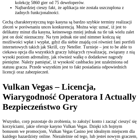
kolekcję 5860 gier od 75 deweloperów.
Najbardziej cieszy fakt, że aplikacja nie została uszczuplona z
żadnych funkcjonalności.
Cechą charakterystyczną tego kasyna są bardzo szybkie terminy realizacji
zleceń w porównaniu unces konkurencją. Można więc uznać, iż jest to
delikatny minut dla kasyna, keineswegs mniej jednak na tle tak wielu zalet
jest on dość nieznaczny. Na tym jednak nie und nimmer kończą się
możliwości wpłat i wypłat, gdyż dla siebie znajdą coś również fani portfeli
internetowych takich jak Skrill, czy Neteller. Turnieje – jest to be able to
ciekawa opcja dla wszystkich graczy lubiących rywalizację, związany z nią
wysoki poziom adrenaliny, jak również walkę o dodatkowe nagrody
pieniężne. Należy pamiętać, iż wysokość cashbacku jest uzależniona od
statusu gracza. Przede wszystkim jest to fakt posiadania odpowiednich
licencji oraz zabezpieczeń.
Vulkan Vegas – Licencja,
Wiarygodność Operatora I Actually
Bezpieczeństwo Gry
Wszystko, corp pozostaje do zrobienia, to założyć konto i zacząć cieszyć się
korzyściami, jakie oferuje kasyno Vulkan Vegas. Dzięki ich hojnym
bonusom we promocjom, Vulkan Vegas Casino jest idealnym miejscem dla
każdego hazardzisty online. Niezależnie od tego, lub jesteś nowym graczem,