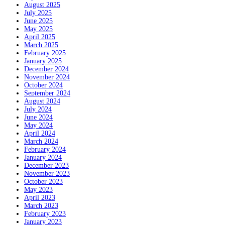
August 2025
July 2025
June 2025
May 2025
April 2025
March 2025
February 2025
January 2025
December 2024
November 2024
October 2024
September 2024
August 2024
July 2024
June 2024
May 2024
April 2024
March 2024
February 2024
January 2024
December 2023
November 2023
October 2023
May 2023
April 2023
March 2023
February 2023
January 2023