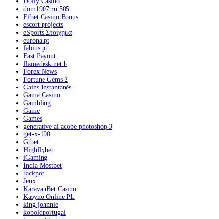
Dolly Casino
dom1907.ru 505
Efbet Casino Bonus
escort projects
eSports Στοίχημα
eurona.pt
fabius.pt
Fast Payout
flamedesk.net b
Forex News
Fortune Gems 2
Gains Instantanés
Gama Casino
Gambling
Game
Games
generative ai adobe photoshop 3
get-x-100
Gtbet
Highflybet
iGaming
India Mostbet
Jackpot
Jeux
KaravanBet Casino
Kasyno Online PL
king johnnie
koboldportugal