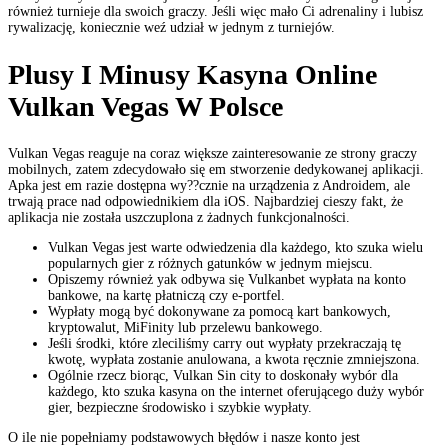
również turnieje dla swoich graczy. Jeśli więc mało Ci adrenaliny i lubisz
rywalizację, koniecznie weź udział w jednym z turniejów.
Plusy I Minusy Kasyna Online
Vulkan Vegas W Polsce
Vulkan Vegas reaguje na coraz większe zainteresowanie ze strony graczy
mobilnych, zatem zdecydowało się em stworzenie dedykowanej aplikacji.
Apka jest em razie dostępna wy??cznie na urządzenia z Androidem, ale
trwają prace nad odpowiednikiem dla iOS. Najbardziej cieszy fakt, że
aplikacja nie została uszczuplona z żadnych funkcjonalności.
Vulkan Vegas jest warte odwiedzenia dla każdego, kto szuka wielu
popularnych gier z różnych gatunków w jednym miejscu.
Opiszemy również yak odbywa się Vulkanbet wypłata na konto
bankowe, na kartę płatniczą czy e-portfel.
Wypłaty mogą być dokonywane za pomocą kart bankowych,
kryptowalut, MiFinity lub przelewu bankowego.
Jeśli środki, które zleciliśmy carry out wypłaty przekraczają tę
kwotę, wypłata zostanie anulowana, a kwota ręcznie zmniejszona.
Ogólnie rzecz biorąc, Vulkan Sin city to doskonały wybór dla
każdego, kto szuka kasyna on the internet oferującego duży wybór
gier, bezpieczne środowisko i szybkie wypłaty.
O ile nie popełniamy podstawowych błędów i nasze konto jest