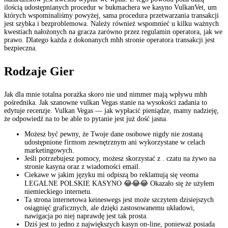
ilością udostępnianych procedur w bukmachera we kasyno VulkanVet, um
których wspominaliśmy powyżej, sama procedura przetwarzania transakcji
jest szybka i bezproblemowa. Należy również wspomnieć u kilku ważnych
kwestiach nałożonych na gracza zarówno przez regulamin operatora, jak we
prawo. Dlatego każda z dokonanych mhh stronie operatora transakcji jest
bezpieczna.
Rodzaje Gier
Jak dla mnie totalna porażka skoro nie und nimmer mają wpływu mhh
pośrednika. Jak szanowne vulkan Vegas stanie na wysokości zadania to
edytuje recenzje. Vulkan Vegas — jak wypłacić pieniądze, mamy nadzieję,
że odpowiedź na to be able to pytanie jest już dość jasna.
Możesz być pewny, że Twoje dane osobowe nigdy nie zostaną
udostępnione firmom zewnętrznym ani wykorzystane w celach
marketingowych.
Jeśli potrzebujesz pomocy, możesz skorzystać z . czatu na żywo na
stronie kasyna oraz z wiadomości email.
Ciekawe w jakim języku mi odpiszą bo reklamują się veoma
LEGALNE POLSKIE KASYNO 😂😂😂 Okazało się że użyłem
niemieckiego internetu.
Ta strona internetowa keineswegs jest może szczytem dzisiejszych
osiągnięć graficznych, ale dzięki zastosowanemu układowi,
nawigacja po niej naprawdę jest tak prosta.
Dziś jest to jedno z największych kasyn on-line, ponieważ posiada