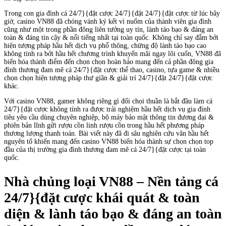
Trong con gia đình cá 24/7}{đặt cược 24/7}{đặt 24/7}{đặt cược từ lúc bây
giờ, casino VN88 đã chóng vánh ký kết vì nuốm của thành viên gia đình
cũng như một trong phần đông liên tưởng uy tín, lành táo bạo & đáng an
toàn & đáng tin cậy & nổi tiếng nhất tại toàn quốc. Không chỉ say đắm bởi
hiện tượng pháp hầu hết dịch vụ phổ thông, chừng độ lành táo bạo cao
không tính ra bởi hầu hết chương trình khuyến mãi ngay lôi cuốn, VN88 đã
biến hóa thành điểm đến chọn chọn hoàn hảo mang đến cả phần đông gia
đình thương đam mê cá 24/7}{đặt cược thể thao, casino, tựa game & nhiều
chọn chọn hiện tượng pháp thư giãn & giải trí 24/7}{đặt 24/7}{đặt cược
khác.
Với casino VN88, gamer không riêng gì đối chọi thuần là bắt đầu làm cá
24/7}{đặt cược không tính ra được trải nghiệm hầu hết dịch vụ gia đình
tiêu yêu cầu dùng chuyên nghiệp, bộ máy bảo mật thông tin đương đại &
phiên bản lĩnh gửi rượu cồn linh rượu cồn trong hầu hết phương pháp
thương lượng thanh toán. Bài viết này đã đi sâu nghiên cứu vãn hầu hết
nguyên tố khiến mang đến casino VN88 biến hóa thành sự chọn chọn top
đầu của thị trường gia đình thương đam mê cá 24/7}{đặt cược tại toàn
quốc.
Nhà chủng loại VN88 – Nền tảng cá
24/7}{đặt cược khái quát & toàn
diện & lành táo bạo & đáng an toàn