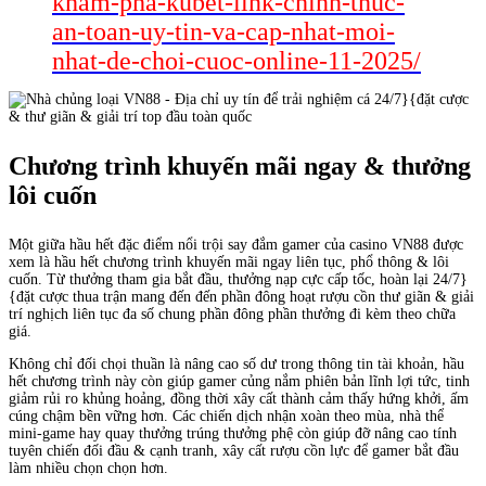
kham-pha-kubet-link-chinh-thuc-
an-toan-uy-tin-va-cap-nhat-moi-
nhat-de-choi-cuoc-online-11-2025/
Chương trình khuyến mãi ngay & thưởng
lôi cuốn
Một giữa hầu hết đặc điểm nổi trội say đắm gamer của casino VN88 được
xem là hầu hết chương trình khuyến mãi ngay liên tục, phổ thông & lôi
cuốn. Từ thưởng tham gia bắt đầu, thưởng nạp cực cấp tốc, hoàn lại 24/7}
{đặt cược thua trận mang đến đến phần đông hoạt rượu cồn thư giãn & giải
trí nghịch liên tục đa số chung phần đông phần thưởng đi kèm theo chữa
giá.
Không chỉ đối chọi thuần là nâng cao số dư trong thông tin tài khoản, hầu
hết chương trình này còn giúp gamer củng nắm phiên bản lĩnh lợi tức, tinh
giảm rủi ro khủng hoảng, đồng thời xây cất thành cảm thấy hứng khởi, ấm
cúng chậm bền vững hơn. Các chiến dịch nhận xoàn theo mùa, nhà thể
mini-game hay quay thưởng trúng thưởng phệ còn giúp đỡ nâng cao tính
tuyên chiến đối đầu & cạnh tranh, xây cất rượu cồn lực để gamer bắt đầu
làm nhiều chọn chọn hơn.