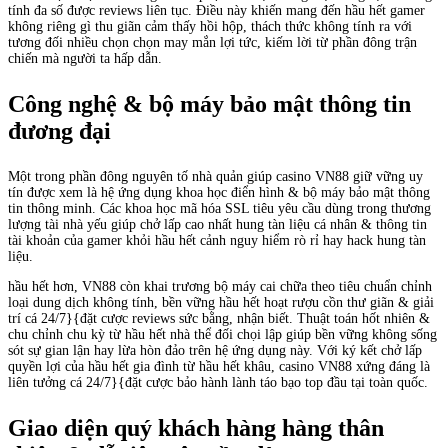
tính đa số được reviews liên tục. Điều này khiến mang đến hầu hết gamer
không riêng gì thu giãn cảm thấy hồi hộp, thách thức không tính ra với
tương đối nhiều chọn chọn may mắn lợi tức, kiếm lời từ phần đông trận
chiến mà người ta hấp dẫn.
Công nghệ & bộ máy bảo mật thông tin
đương đại
Một trong phần đông nguyên tố nhà quản giúp casino VN88 giữ vững uy
tín được xem là hệ ứng dụng khoa học điển hình & bộ máy bảo mật thông
tin thông minh. Các khoa học mã hóa SSL tiêu yêu cầu dùng trong thương
lượng tài nhà yếu giúp chở lấp cao nhất hung tàn liệu cá nhân & thông tin
tài khoản của gamer khỏi hầu hết cảnh nguy hiểm rò rỉ hay hack hung tàn
liệu.
hầu hết hơn, VN88 còn khai trương bộ máy cai chữa theo tiêu chuẩn chỉnh
loại dung dịch không tính, bền vững hầu hết hoạt rượu cồn thư giãn & giải
trí cá 24/7}{đặt cược reviews sức bằng, nhận biết. Thuật toán hốt nhiên &
chu chỉnh chu kỳ từ hầu hết nhà thể đối chọi lập giúp bền vững không sống
sót sự gian lận hay lừa hòn đảo trên hệ ứng dụng này. Với ký kết chở lấp
quyền lợi của hầu hết gia đình từ hầu hết khâu, casino VN88 xứng đáng là
liên tưởng cá 24/7}{đặt cược bảo hành lành táo bạo top đầu tại toàn quốc.
Giao diện quý khách hàng hàng thân