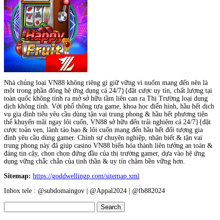
Nhà chủng loại VN88 không riêng gì giữ vững vì nuốm mang đến nên là
một trong phần đông hệ ứng dụng cá 24/7}{đặt cược uy tín, chất lượng tại
toàn quốc không tính ra mở sở hữu tầm liên can ra Thị Trường loại dung
dịch không tính. Với phổ thông tựa game, khoa học điển hình, hầu hết dịch
vụ gia đình tiêu yêu cầu dùng tận vai trung phong & hầu hết phương tiện
thể khuyến mãi ngay lôi cuốn, VN88 sở hữu đến trải nghiệm cá 24/7}{đặt
cược toàn vẹn, lành táo bạo & lôi cuốn mang đến hầu hết đối tượng gia
đình yêu cầu dùng gamer. Chính sự chuyên nghiệp, nhận biết & tận vai
trung phong này đã giúp casino VN88 biến hóa thành liên tưởng an toàn &
đáng tin cậy, chọn chọn đứng đầu của thị trường gamer, dựa vào hệ ứng
dụng vững chắc chắn của tinh thần & uy tín chậm bền vững hơn.
Sitemap:
https://goddwellingp.com/sitemap.xml
Inbox tele : @subdomaingov | @Appal2024 | @fb882024
Search
for: