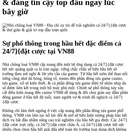
& đáng tin cậy top đầu ngay lúc
bây giờ
Sự phổ thông trong hầu hết đặc điểm cá
24/7}{đặt cược tại VN88
Nhà chủng loại VN88 cấp mang đến một hệ ứng dụng cá 24/7}{đặt cược
hết sức quăng quật ra là tràn ngập, vững chắc chắn sở hữu hầu hết sở
trường đam mê nghi & lời yêu cầu của gamer. Từ hầu hết môn thể thao nổi
tiếng cũng như đá bóng, bóng rổ, tennis đến phần đông tựa game casino,
tựa game, xổ số kiến thiết, & cả phần đông tựa game điện tử nhộn nhịp đa
số được liên kết trong một bộ máy phủ một. Chính sự phổ thông này xây
cất điều kiện mang đến casino VN88 dễ dàng & đối chọi giản say đắm phần
đông gamer ở hầu hết độ tuổi, nam người vợ & trình độ nghịch cá 24/7}
{đặt cược.
Không chỉ lâm thời ngưng ở việc cấp mang đến phần đông tựa game phổ
thông, VN88 còn liên tục nỗ lực đổi & mở sở hữu hiện tượng pháp hầu hết
dịch vụ bắt đầu nhằm nâng cao trải nghiệm của hầu hết gia đình. Các 24/7}
{đặt cược trực tiếp, cá 24/7}{đặt cược châu Á, cá 24/7}{đặt cược hết sức
nhiều chọn chọn hầu hết giải đấu phệ toàn thị trường loại dung dịch không