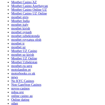
Mostbet Casino AZ
Mostbet Casino Azerbaycan
Mostbet Casino Online UZ
Mostbet Casino UZ Online
mostbet giriş
Mostbet India
mostbet italy
mostbet kirish
mostbet oynash
mostbet ozbekistonda
mostbet royxatga olish
mostbet tr
mostbet uz
Mostbet UZ Casino
mostbet uz kirish
Mostbet UZ Online
Mostbet Uzbekistan
mostbet-ru-serg
motolandim.pt
motorbooks.co.uk
news
No KYC Casinos
Non GamStop Casinos
novos-casinos
nshsa.org
online casino au
Online dating
other