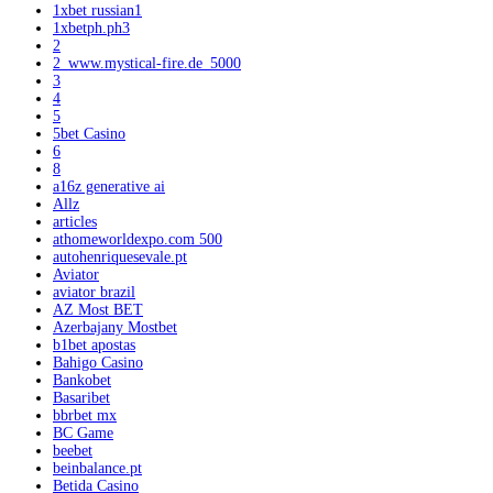
1xbet russian1
1xbetph.ph3
2
2_www.mystical-fire.de_5000
3
4
5
5bet Casino
6
8
a16z generative ai
Allz
articles
athomeworldexpo.com 500
autohenriquesevale.pt
Aviator
aviator brazil
AZ Most BET
Azerbajany Mostbet
b1bet apostas
Bahigo Casino
Bankobet
Basaribet
bbrbet mx
BC Game
beebet
beinbalance.pt
Betida Casino