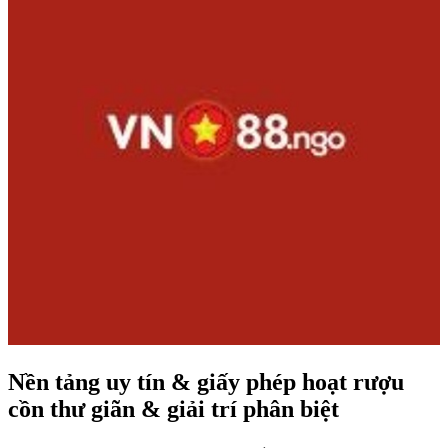
Nền tảng uy tín & giấy phép hoạt rượu
cồn thư giãn & giải trí phân biệt